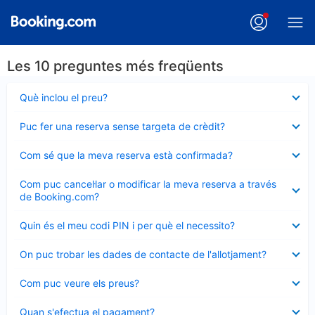
Les 10 preguntes més freqüents
Element
Què inclou el preu?
tancat
Element
Puc fer una reserva sense targeta de crèdit?
tancat
Element
Com sé que la meva reserva està confirmada?
tancat
Element
Com puc cancel·lar o modificar la meva reserva a través
tancat
de Booking.com?
Element
Quin és el meu codi PIN i per què el necessito?
tancat
Element
On puc trobar les dades de contacte de l'allotjament?
tancat
Element
Com puc veure els preus?
tancat
Element
Quan s'efectua el pagament?