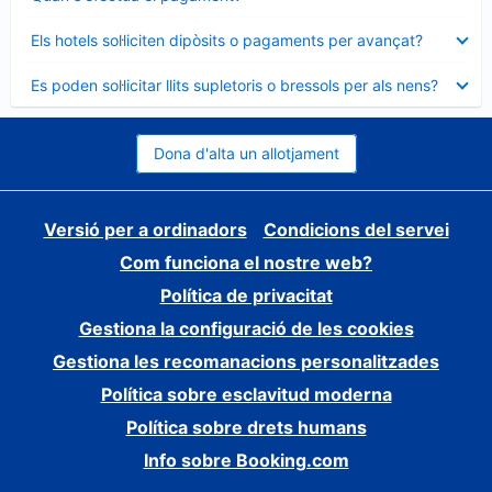
tancat
Element
Els hotels sol·liciten dipòsits o pagaments per avançat?
tancat
Element
Es poden sol·licitar llits supletoris o bressols per als nens?
tancat
Dona d'alta un allotjament
Versió per a ordinadors
Condicions del servei
Com funciona el nostre web?
Política de privacitat
Gestiona la configuració de les cookies
Gestiona les recomanacions personalitzades
Política sobre esclavitud moderna
Política sobre drets humans
Info sobre Booking.com