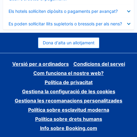
tancat
Element
Els hotels sol·liciten dipòsits o pagaments per avançat?
tancat
Element
Es poden sol·licitar llits supletoris o bressols per als nens?
tancat
Dona d'alta un allotjament
Versió per a ordinadors
Condicions del servei
Com funciona el nostre web?
Política de privacitat
Gestiona la configuració de les cookies
Gestiona les recomanacions personalitzades
Política sobre esclavitud moderna
Política sobre drets humans
Info sobre Booking.com