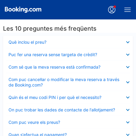
Les 10 preguntes més freqüents
Element
Què inclou el preu?
tancat
Element
Puc fer una reserva sense targeta de crèdit?
tancat
Element
Com sé que la meva reserva està confirmada?
tancat
Element
Com puc cancel·lar o modificar la meva reserva a través
tancat
de Booking.com?
Element
Quin és el meu codi PIN i per què el necessito?
tancat
Element
On puc trobar les dades de contacte de l'allotjament?
tancat
Element
Com puc veure els preus?
tancat
Element
Quan s'efectua el pagament?