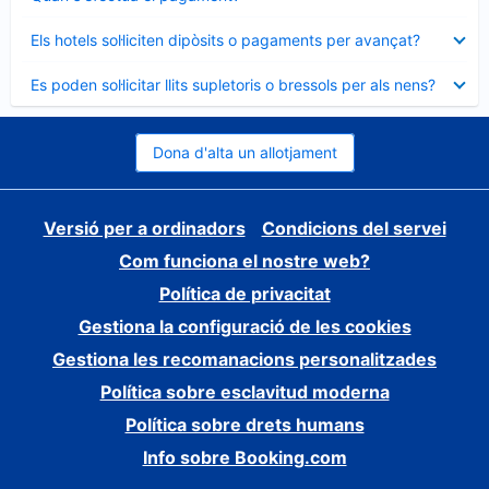
tancat
Element
Els hotels sol·liciten dipòsits o pagaments per avançat?
tancat
Element
Es poden sol·licitar llits supletoris o bressols per als nens?
tancat
Dona d'alta un allotjament
Versió per a ordinadors
Condicions del servei
Com funciona el nostre web?
Política de privacitat
Gestiona la configuració de les cookies
Gestiona les recomanacions personalitzades
Política sobre esclavitud moderna
Política sobre drets humans
Info sobre Booking.com