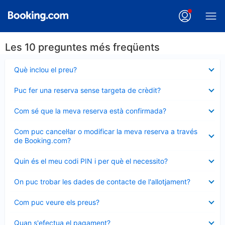
Les 10 preguntes més freqüents
Element
Què inclou el preu?
tancat
Element
Puc fer una reserva sense targeta de crèdit?
tancat
Element
Com sé que la meva reserva està confirmada?
tancat
Element
Com puc cancel·lar o modificar la meva reserva a través
tancat
de Booking.com?
Element
Quin és el meu codi PIN i per què el necessito?
tancat
Element
On puc trobar les dades de contacte de l'allotjament?
tancat
Element
Com puc veure els preus?
tancat
Element
Quan s'efectua el pagament?