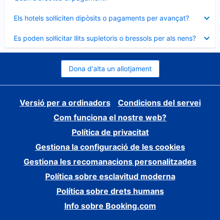
tancat
Element
Els hotels sol·liciten dipòsits o pagaments per avançat?
tancat
Element
Es poden sol·licitar llits supletoris o bressols per als nens?
tancat
Dona d'alta un allotjament
Versió per a ordinadors
Condicions del servei
Com funciona el nostre web?
Política de privacitat
Gestiona la configuració de les cookies
Gestiona les recomanacions personalitzades
Política sobre esclavitud moderna
Política sobre drets humans
Info sobre Booking.com