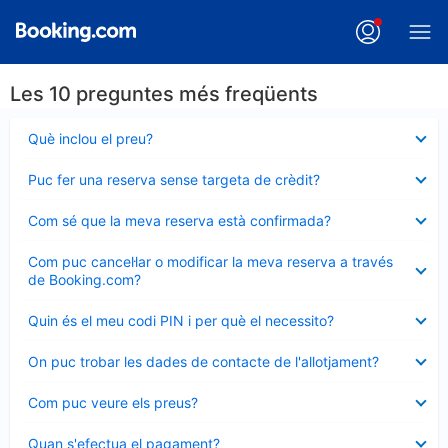
Les 10 preguntes més freqüents
Element
Què inclou el preu?
tancat
Element
Puc fer una reserva sense targeta de crèdit?
tancat
Element
Com sé que la meva reserva està confirmada?
tancat
Element
Com puc cancel·lar o modificar la meva reserva a través
tancat
de Booking.com?
Element
Quin és el meu codi PIN i per què el necessito?
tancat
Element
On puc trobar les dades de contacte de l'allotjament?
tancat
Element
Com puc veure els preus?
tancat
Element
Quan s'efectua el pagament?