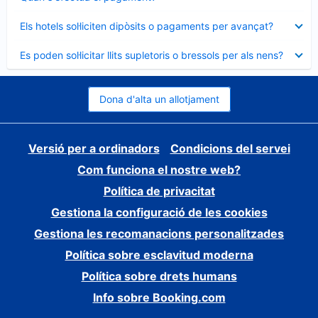
tancat
Element
Els hotels sol·liciten dipòsits o pagaments per avançat?
tancat
Element
Es poden sol·licitar llits supletoris o bressols per als nens?
tancat
Dona d'alta un allotjament
Versió per a ordinadors
Condicions del servei
Com funciona el nostre web?
Política de privacitat
Gestiona la configuració de les cookies
Gestiona les recomanacions personalitzades
Política sobre esclavitud moderna
Política sobre drets humans
Info sobre Booking.com