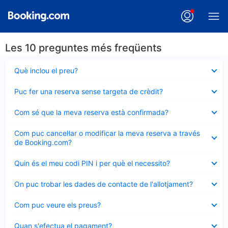
Les 10 preguntes més freqüents
Element
Què inclou el preu?
tancat
Element
Puc fer una reserva sense targeta de crèdit?
tancat
Element
Com sé que la meva reserva està confirmada?
tancat
Element
Com puc cancel·lar o modificar la meva reserva a través
tancat
de Booking.com?
Element
Quin és el meu codi PIN i per què el necessito?
tancat
Element
On puc trobar les dades de contacte de l'allotjament?
tancat
Element
Com puc veure els preus?
tancat
Element
Quan s'efectua el pagament?