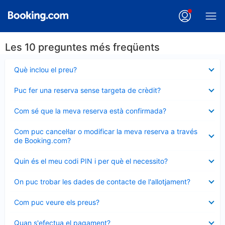
Les 10 preguntes més freqüents
Element
Què inclou el preu?
tancat
Element
Puc fer una reserva sense targeta de crèdit?
tancat
Element
Com sé que la meva reserva està confirmada?
tancat
Element
Com puc cancel·lar o modificar la meva reserva a través
tancat
de Booking.com?
Element
Quin és el meu codi PIN i per què el necessito?
tancat
Element
On puc trobar les dades de contacte de l'allotjament?
tancat
Element
Com puc veure els preus?
tancat
Element
Quan s'efectua el pagament?