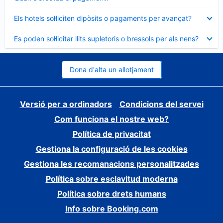
tancat
Element
Els hotels sol·liciten dipòsits o pagaments per avançat?
tancat
Element
Es poden sol·licitar llits supletoris o bressols per als nens?
tancat
Dona d'alta un allotjament
Versió per a ordinadors
Condicions del servei
Com funciona el nostre web?
Política de privacitat
Gestiona la configuració de les cookies
Gestiona les recomanacions personalitzades
Política sobre esclavitud moderna
Política sobre drets humans
Info sobre Booking.com