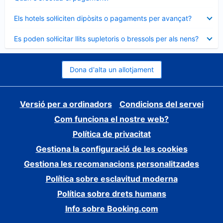
tancat
Element
Els hotels sol·liciten dipòsits o pagaments per avançat?
tancat
Element
Es poden sol·licitar llits supletoris o bressols per als nens?
tancat
Dona d'alta un allotjament
Versió per a ordinadors
Condicions del servei
Com funciona el nostre web?
Política de privacitat
Gestiona la configuració de les cookies
Gestiona les recomanacions personalitzades
Política sobre esclavitud moderna
Política sobre drets humans
Info sobre Booking.com