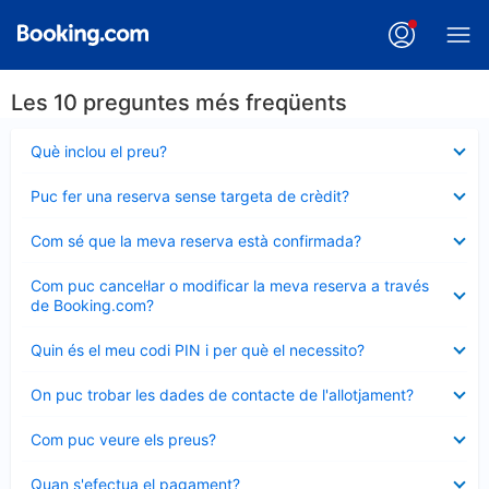
Les 10 preguntes més freqüents
Element
Què inclou el preu?
tancat
Element
Puc fer una reserva sense targeta de crèdit?
tancat
Element
Com sé que la meva reserva està confirmada?
tancat
Element
Com puc cancel·lar o modificar la meva reserva a través
tancat
de Booking.com?
Element
Quin és el meu codi PIN i per què el necessito?
tancat
Element
On puc trobar les dades de contacte de l'allotjament?
tancat
Element
Com puc veure els preus?
tancat
Element
Quan s'efectua el pagament?