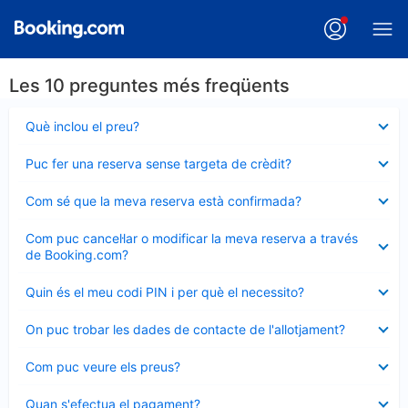
Les 10 preguntes més freqüents
Element
Què inclou el preu?
tancat
Element
Puc fer una reserva sense targeta de crèdit?
tancat
Element
Com sé que la meva reserva està confirmada?
tancat
Element
Com puc cancel·lar o modificar la meva reserva a través
tancat
de Booking.com?
Element
Quin és el meu codi PIN i per què el necessito?
tancat
Element
On puc trobar les dades de contacte de l'allotjament?
tancat
Element
Com puc veure els preus?
tancat
Element
Quan s'efectua el pagament?