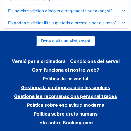
tancat
Element
Els hotels sol·liciten dipòsits o pagaments per avançat?
tancat
Element
Es poden sol·licitar llits supletoris o bressols per als nens?
tancat
Dona d'alta un allotjament
Versió per a ordinadors
Condicions del servei
Com funciona el nostre web?
Política de privacitat
Gestiona la configuració de les cookies
Gestiona les recomanacions personalitzades
Política sobre esclavitud moderna
Política sobre drets humans
Info sobre Booking.com