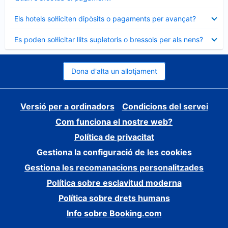
tancat
Element
Els hotels sol·liciten dipòsits o pagaments per avançat?
tancat
Element
Es poden sol·licitar llits supletoris o bressols per als nens?
tancat
Dona d'alta un allotjament
Versió per a ordinadors
Condicions del servei
Com funciona el nostre web?
Política de privacitat
Gestiona la configuració de les cookies
Gestiona les recomanacions personalitzades
Política sobre esclavitud moderna
Política sobre drets humans
Info sobre Booking.com