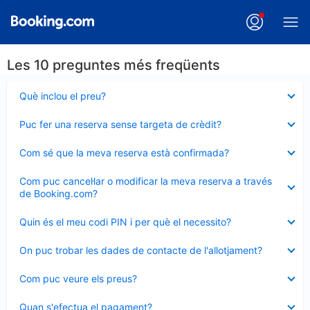
Les 10 preguntes més freqüents
Element
Què inclou el preu?
tancat
Element
Puc fer una reserva sense targeta de crèdit?
tancat
Element
Com sé que la meva reserva està confirmada?
tancat
Element
Com puc cancel·lar o modificar la meva reserva a través
tancat
de Booking.com?
Element
Quin és el meu codi PIN i per què el necessito?
tancat
Element
On puc trobar les dades de contacte de l'allotjament?
tancat
Element
Com puc veure els preus?
tancat
Element
Quan s'efectua el pagament?