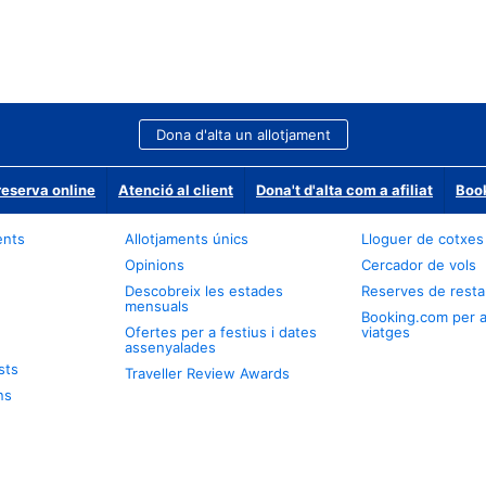
Dona d'alta un allotjament
reserva online
Atenció al client
Dona't d'alta com a afiliat
Book
ents
Allotjaments únics
Lloguer de cotxes
Opinions
Cercador de vols
Descobreix les estades
Reserves de resta
mensuals
Booking.com per 
Ofertes per a festius i dates
viatges
assenyalades
sts
Traveller Review Awards
ns