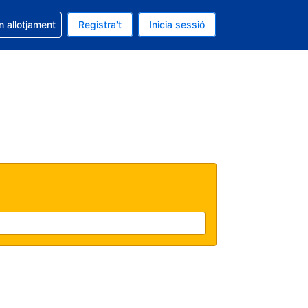
la reserva
n allotjament
Registra't
Inicia sessió
 és EUR
ual és Català