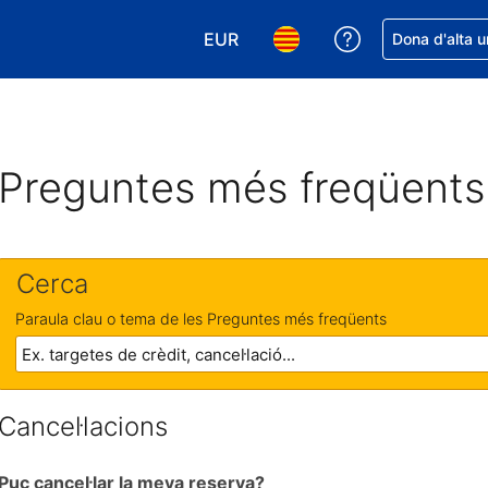
EUR
Rep ajuda amb 
Dona d'alta u
Tria la moneda. La moneda actual
Tria l'idioma. L'idioma act
Preguntes més freqüents
Cerca
Paraula clau o tema de les Preguntes més freqüents
Cancel·lacions
Puc cancel·lar la meva reserva?