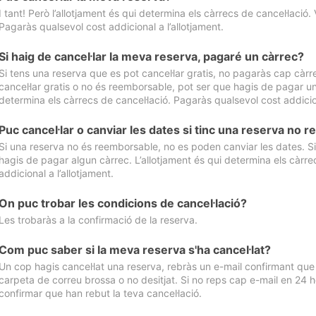
I tant! Però l’allotjament és qui determina els càrrecs de cancel·lació. 
Pagaràs qualsevol cost addicional a l’allotjament.
Si haig de cancel·lar la meva reserva, pagaré un càrrec?
Si tens una reserva que es pot cancel·lar gratis, no pagaràs cap càrrec
cancel·lar gratis o no és reemborsable, pot ser que hagis de pagar un 
determina els càrrecs de cancel·lació. Pagaràs qualsevol cost addicion
Puc cancel·lar o canviar les dates si tinc una reserva no
Si una reserva no és reemborsable, no es poden canviar les dates. Si 
hagis de pagar algun càrrec. L’allotjament és qui determina els càrre
addicional a l’allotjament.
On puc trobar les condicions de cancel·lació?
Les trobaràs a la confirmació de la reserva.
Com puc saber si la meva reserva s'ha cancel·lat?
Un cop hagis cancel·lat una reserva, rebràs un e-mail confirmant que s’
carpeta de correu brossa o no desitjat. Si no reps cap e-mail en 24 h
confirmar que han rebut la teva cancel·lació.