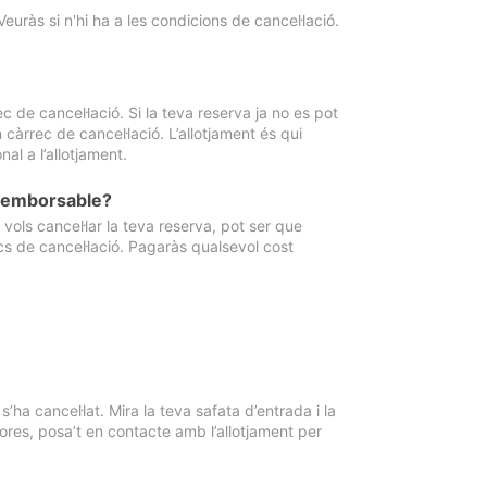
Veuràs si n'hi ha a les condicions de cancel·lació.
 de cancel·lació. Si la teva reserva ja no es pot
càrrec de cancel·lació. L’allotjament és qui
al a l’allotjament.
 reemborsable?
vols cancel·lar la teva reserva, pot ser que
cs de cancel·lació. Pagaràs qualsevol cost
ha cancel·lat. Mira la teva safata d’entrada i la
ores, posa’t en contacte amb l’allotjament per