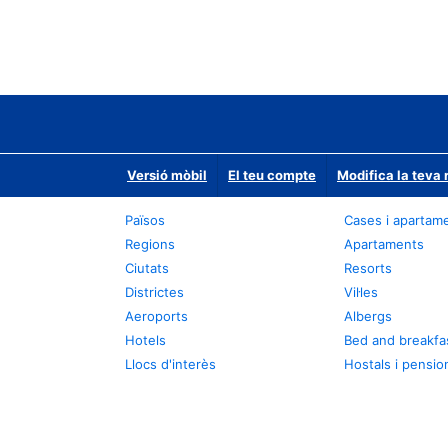
Versió mòbil
El teu compte
Modifica la teva 
Països
Cases i apartam
Regions
Apartaments
Ciutats
Resorts
Districtes
Vil·les
Aeroports
Albergs
Hotels
Bed and breakfa
Llocs d'interès
Hostals i pensio