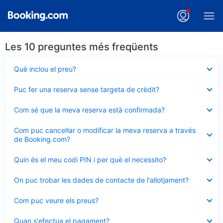
Les 10 preguntes més freqüents
Element
Què inclou el preu?
tancat
Element
Puc fer una reserva sense targeta de crèdit?
tancat
Element
Com sé que la meva reserva està confirmada?
tancat
Element
Com puc cancel·lar o modificar la meva reserva a través
tancat
de Booking.com?
Element
Quin és el meu codi PIN i per què el necessito?
tancat
Element
On puc trobar les dades de contacte de l'allotjament?
tancat
Element
Com puc veure els preus?
tancat
Element
Quan s'efectua el pagament?