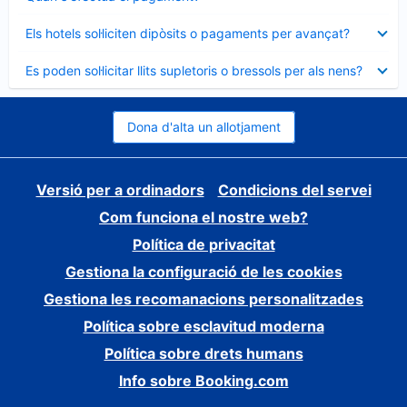
tancat
Element
Els hotels sol·liciten dipòsits o pagaments per avançat?
tancat
Element
Es poden sol·licitar llits supletoris o bressols per als nens?
tancat
Dona d'alta un allotjament
Versió per a ordinadors
Condicions del servei
Com funciona el nostre web?
Política de privacitat
Gestiona la configuració de les cookies
Gestiona les recomanacions personalitzades
Política sobre esclavitud moderna
Política sobre drets humans
Info sobre Booking.com