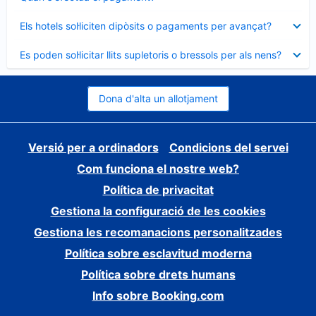
tancat
Element
Els hotels sol·liciten dipòsits o pagaments per avançat?
tancat
Element
Es poden sol·licitar llits supletoris o bressols per als nens?
tancat
Dona d'alta un allotjament
Versió per a ordinadors
Condicions del servei
Com funciona el nostre web?
Política de privacitat
Gestiona la configuració de les cookies
Gestiona les recomanacions personalitzades
Política sobre esclavitud moderna
Política sobre drets humans
Info sobre Booking.com