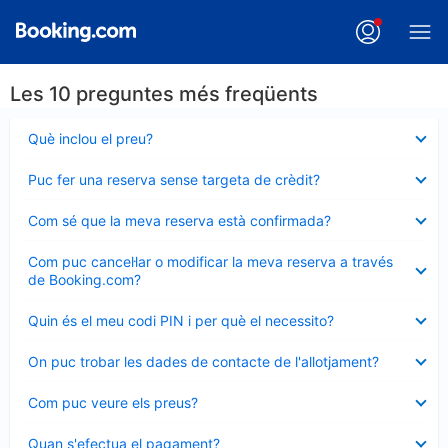
Les 10 preguntes més freqüents
Element
Què inclou el preu?
tancat
Element
Puc fer una reserva sense targeta de crèdit?
tancat
Element
Com sé que la meva reserva està confirmada?
tancat
Element
Com puc cancel·lar o modificar la meva reserva a través
tancat
de Booking.com?
Element
Quin és el meu codi PIN i per què el necessito?
tancat
Element
On puc trobar les dades de contacte de l'allotjament?
tancat
Element
Com puc veure els preus?
tancat
Element
Quan s'efectua el pagament?