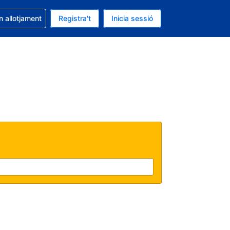
la reserva
n allotjament
Registra't
Inicia sessió
s Dòlar dels Estats Units
ual és Català