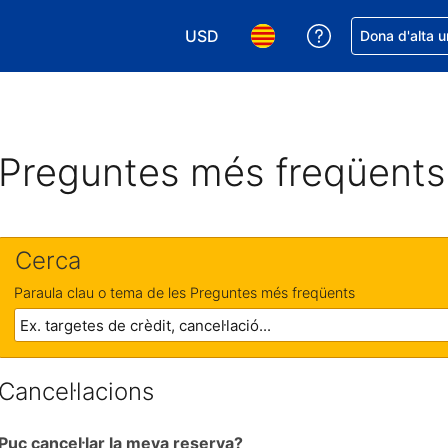
USD
Rep ajuda amb 
Dona d'alta u
Tria la moneda. La moneda actual é
Tria l'idioma. L'idioma act
Preguntes més freqüents
Cerca
Paraula clau o tema de les Preguntes més freqüents
Cancel·lacions
Puc cancel·lar la meva reserva?