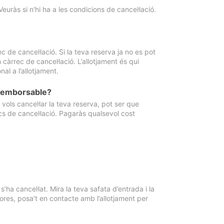
Veuràs si n'hi ha a les condicions de cancel·lació.
 de cancel·lació. Si la teva reserva ja no es pot
càrrec de cancel·lació. L’allotjament és qui
al a l’allotjament.
 reemborsable?
vols cancel·lar la teva reserva, pot ser que
cs de cancel·lació. Pagaràs qualsevol cost
ha cancel·lat. Mira la teva safata d’entrada i la
ores, posa’t en contacte amb l’allotjament per