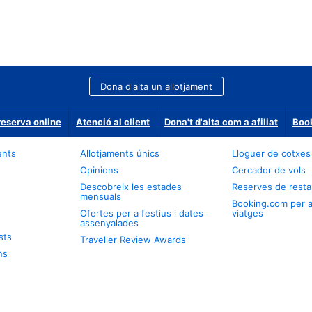
Dona d'alta un allotjament
reserva online
Atenció al client
Dona't d'alta com a afiliat
Book
ents
Allotjaments únics
Lloguer de cotxes
Opinions
Cercador de vols
Descobreix les estades
Reserves de resta
mensuals
Booking.com per 
Ofertes per a festius i dates
viatges
assenyalades
sts
Traveller Review Awards
ns