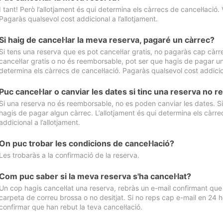
I tant! Però l’allotjament és qui determina els càrrecs de cancel·lació. 
Pagaràs qualsevol cost addicional a l’allotjament.
Si haig de cancel·lar la meva reserva, pagaré un càrrec?
Si tens una reserva que es pot cancel·lar gratis, no pagaràs cap càrrec
cancel·lar gratis o no és reemborsable, pot ser que hagis de pagar un 
determina els càrrecs de cancel·lació. Pagaràs qualsevol cost addicion
Puc cancel·lar o canviar les dates si tinc una reserva no
Si una reserva no és reemborsable, no es poden canviar les dates. Si 
hagis de pagar algun càrrec. L’allotjament és qui determina els càrre
addicional a l’allotjament.
On puc trobar les condicions de cancel·lació?
Les trobaràs a la confirmació de la reserva.
Com puc saber si la meva reserva s'ha cancel·lat?
Un cop hagis cancel·lat una reserva, rebràs un e-mail confirmant que s’
carpeta de correu brossa o no desitjat. Si no reps cap e-mail en 24 h
confirmar que han rebut la teva cancel·lació.