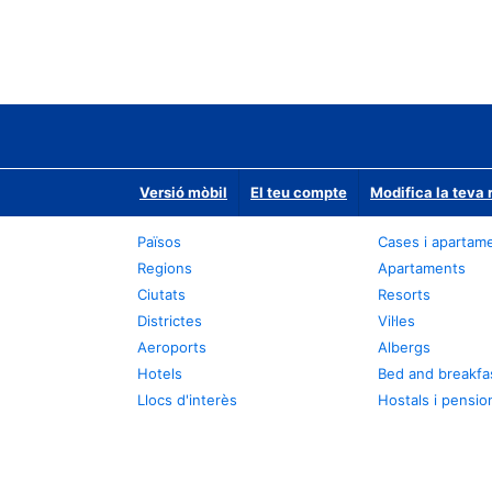
Versió mòbil
El teu compte
Modifica la teva 
Països
Cases i apartam
Regions
Apartaments
Ciutats
Resorts
Districtes
Vil·les
Aeroports
Albergs
Hotels
Bed and breakfa
Llocs d'interès
Hostals i pensio