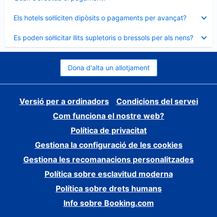
tancat
Element
Els hotels sol·liciten dipòsits o pagaments per avançat?
tancat
Element
Es poden sol·licitar llits supletoris o bressols per als nens?
tancat
Dona d'alta un allotjament
Versió per a ordinadors
Condicions del servei
Com funciona el nostre web?
Política de privacitat
Gestiona la configuració de les cookies
Gestiona les recomanacions personalitzades
Política sobre esclavitud moderna
Política sobre drets humans
Info sobre Booking.com