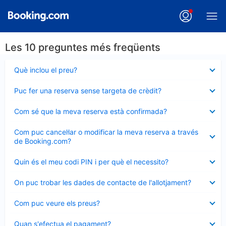
Les 10 preguntes més freqüents
Element
Què inclou el preu?
tancat
Element
Puc fer una reserva sense targeta de crèdit?
tancat
Element
Com sé que la meva reserva està confirmada?
tancat
Element
Com puc cancel·lar o modificar la meva reserva a través
tancat
de Booking.com?
Element
Quin és el meu codi PIN i per què el necessito?
tancat
Element
On puc trobar les dades de contacte de l'allotjament?
tancat
Element
Com puc veure els preus?
tancat
Element
Quan s'efectua el pagament?