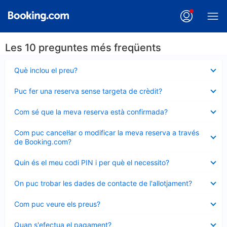
Les 10 preguntes més freqüents
Element
Què inclou el preu?
tancat
Element
Puc fer una reserva sense targeta de crèdit?
tancat
Element
Com sé que la meva reserva està confirmada?
tancat
Element
Com puc cancel·lar o modificar la meva reserva a través
tancat
de Booking.com?
Element
Quin és el meu codi PIN i per què el necessito?
tancat
Element
On puc trobar les dades de contacte de l'allotjament?
tancat
Element
Com puc veure els preus?
tancat
Element
Quan s'efectua el pagament?