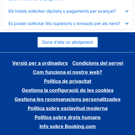
tancat
Element
Els hotels sol·liciten dipòsits o pagaments per avançat?
tancat
Element
Es poden sol·licitar llits supletoris o bressols per als nens?
tancat
Dona d'alta un allotjament
Versió per a ordinadors
Condicions del servei
Com funciona el nostre web?
Política de privacitat
Gestiona la configuració de les cookies
Gestiona les recomanacions personalitzades
Política sobre esclavitud moderna
Política sobre drets humans
Info sobre Booking.com