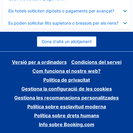
tancat
Element
Els hotels sol·liciten dipòsits o pagaments per avançat?
tancat
Element
Es poden sol·licitar llits supletoris o bressols per als nens?
tancat
Dona d'alta un allotjament
Versió per a ordinadors
Condicions del servei
Com funciona el nostre web?
Política de privacitat
Gestiona la configuració de les cookies
Gestiona les recomanacions personalitzades
Política sobre esclavitud moderna
Política sobre drets humans
Info sobre Booking.com