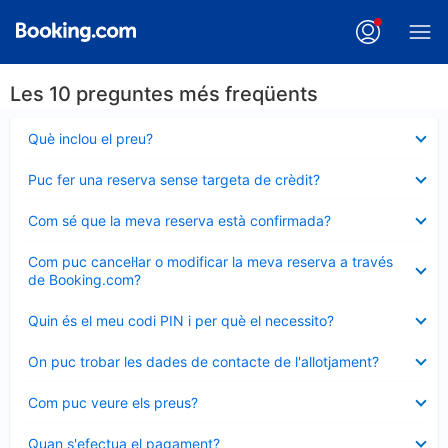
Les 10 preguntes més freqüents
Element
Què inclou el preu?
tancat
Element
Puc fer una reserva sense targeta de crèdit?
tancat
Element
Com sé que la meva reserva està confirmada?
tancat
Element
Com puc cancel·lar o modificar la meva reserva a través
tancat
de Booking.com?
Element
Quin és el meu codi PIN i per què el necessito?
tancat
Element
On puc trobar les dades de contacte de l'allotjament?
tancat
Element
Com puc veure els preus?
tancat
Element
Quan s'efectua el pagament?