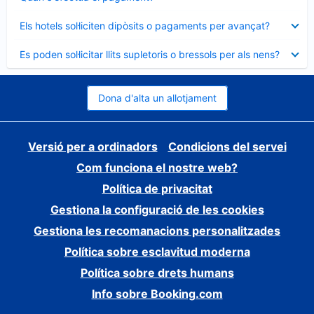
tancat
Element
Els hotels sol·liciten dipòsits o pagaments per avançat?
tancat
Element
Es poden sol·licitar llits supletoris o bressols per als nens?
tancat
Dona d'alta un allotjament
Versió per a ordinadors
Condicions del servei
Com funciona el nostre web?
Política de privacitat
Gestiona la configuració de les cookies
Gestiona les recomanacions personalitzades
Política sobre esclavitud moderna
Política sobre drets humans
Info sobre Booking.com