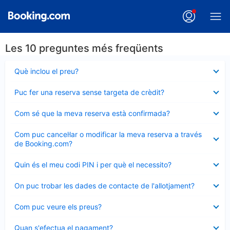
Les 10 preguntes més freqüents
Element
Què inclou el preu?
tancat
Element
Puc fer una reserva sense targeta de crèdit?
tancat
Element
Com sé que la meva reserva està confirmada?
tancat
Element
Com puc cancel·lar o modificar la meva reserva a través
tancat
de Booking.com?
Element
Quin és el meu codi PIN i per què el necessito?
tancat
Element
On puc trobar les dades de contacte de l'allotjament?
tancat
Element
Com puc veure els preus?
tancat
Element
Quan s'efectua el pagament?