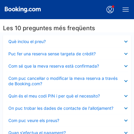
Les 10 preguntes més freqüents
Element
Què inclou el preu?
tancat
Element
Puc fer una reserva sense targeta de crèdit?
tancat
Element
Com sé que la meva reserva està confirmada?
tancat
Element
Com puc cancel·lar o modificar la meva reserva a través
tancat
de Booking.com?
Element
Quin és el meu codi PIN i per què el necessito?
tancat
Element
On puc trobar les dades de contacte de l'allotjament?
tancat
Element
Com puc veure els preus?
tancat
Element
Quan s'efectua el pagament?