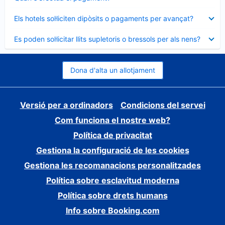
tancat
Element
Els hotels sol·liciten dipòsits o pagaments per avançat?
tancat
Element
Es poden sol·licitar llits supletoris o bressols per als nens?
tancat
Dona d'alta un allotjament
Versió per a ordinadors
Condicions del servei
Com funciona el nostre web?
Política de privacitat
Gestiona la configuració de les cookies
Gestiona les recomanacions personalitzades
Política sobre esclavitud moderna
Política sobre drets humans
Info sobre Booking.com