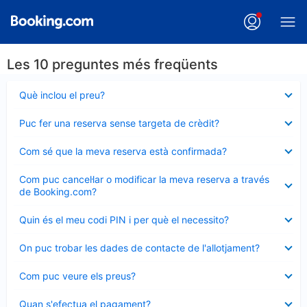
Les 10 preguntes més freqüents
Element
Què inclou el preu?
tancat
Element
Puc fer una reserva sense targeta de crèdit?
tancat
Element
Com sé que la meva reserva està confirmada?
tancat
Element
Com puc cancel·lar o modificar la meva reserva a través
tancat
de Booking.com?
Element
Quin és el meu codi PIN i per què el necessito?
tancat
Element
On puc trobar les dades de contacte de l'allotjament?
tancat
Element
Com puc veure els preus?
tancat
Element
Quan s'efectua el pagament?