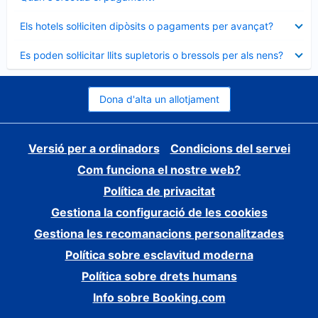
tancat
Element
Els hotels sol·liciten dipòsits o pagaments per avançat?
tancat
Element
Es poden sol·licitar llits supletoris o bressols per als nens?
tancat
Dona d'alta un allotjament
Versió per a ordinadors
Condicions del servei
Com funciona el nostre web?
Política de privacitat
Gestiona la configuració de les cookies
Gestiona les recomanacions personalitzades
Política sobre esclavitud moderna
Política sobre drets humans
Info sobre Booking.com