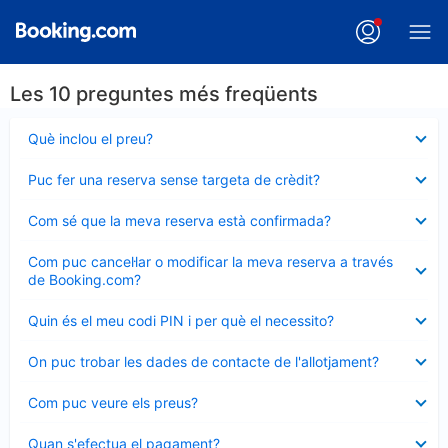
Les 10 preguntes més freqüents
Element
Què inclou el preu?
tancat
Element
Puc fer una reserva sense targeta de crèdit?
tancat
Element
Com sé que la meva reserva està confirmada?
tancat
Element
Com puc cancel·lar o modificar la meva reserva a través
tancat
de Booking.com?
Element
Quin és el meu codi PIN i per què el necessito?
tancat
Element
On puc trobar les dades de contacte de l'allotjament?
tancat
Element
Com puc veure els preus?
tancat
Element
Quan s'efectua el pagament?