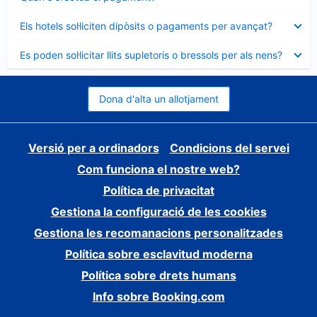
tancat
Element
Els hotels sol·liciten dipòsits o pagaments per avançat?
tancat
Element
Es poden sol·licitar llits supletoris o bressols per als nens?
tancat
Dona d'alta un allotjament
Versió per a ordinadors
Condicions del servei
Com funciona el nostre web?
Política de privacitat
Gestiona la configuració de les cookies
Gestiona les recomanacions personalitzades
Política sobre esclavitud moderna
Política sobre drets humans
Info sobre Booking.com