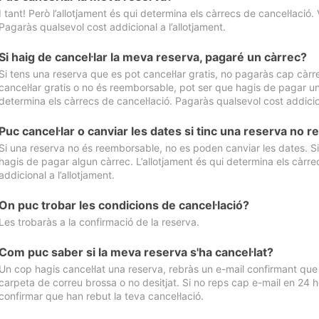
I tant! Però l’allotjament és qui determina els càrrecs de cancel·lació. 
Pagaràs qualsevol cost addicional a l’allotjament.
Si haig de cancel·lar la meva reserva, pagaré un càrrec?
Si tens una reserva que es pot cancel·lar gratis, no pagaràs cap càrrec
cancel·lar gratis o no és reemborsable, pot ser que hagis de pagar un 
determina els càrrecs de cancel·lació. Pagaràs qualsevol cost addicion
Puc cancel·lar o canviar les dates si tinc una reserva no
Si una reserva no és reemborsable, no es poden canviar les dates. Si 
hagis de pagar algun càrrec. L’allotjament és qui determina els càrre
addicional a l’allotjament.
On puc trobar les condicions de cancel·lació?
Les trobaràs a la confirmació de la reserva.
Com puc saber si la meva reserva s'ha cancel·lat?
Un cop hagis cancel·lat una reserva, rebràs un e-mail confirmant que s’
carpeta de correu brossa o no desitjat. Si no reps cap e-mail en 24 h
confirmar que han rebut la teva cancel·lació.