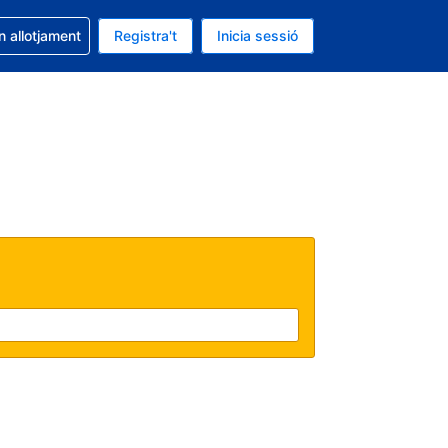
la reserva
n allotjament
Registra't
Inicia sessió
s Dòlar dels Estats Units
ual és Català