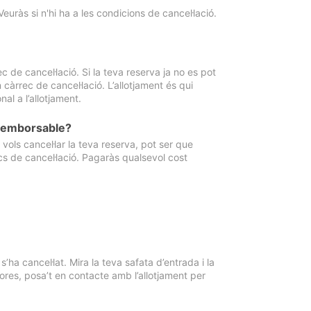
Veuràs si n'hi ha a les condicions de cancel·lació.
 de cancel·lació. Si la teva reserva ja no es pot
càrrec de cancel·lació. L’allotjament és qui
al a l’allotjament.
 reemborsable?
vols cancel·lar la teva reserva, pot ser que
cs de cancel·lació. Pagaràs qualsevol cost
ha cancel·lat. Mira la teva safata d’entrada i la
ores, posa’t en contacte amb l’allotjament per