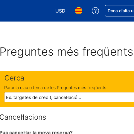
USD
Rep ajuda amb 
Dona d'alta u
Tria la moneda. La moneda actual é
Tria l'idioma. L'idioma act
Preguntes més freqüents
Cerca
Paraula clau o tema de les Preguntes més freqüents
Cancel·lacions
Puc cancel·lar la meva reserva?