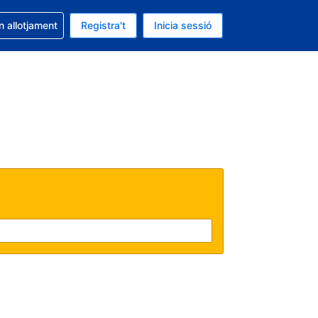
la reserva
n allotjament
Registra't
Inicia sessió
 és EUR
ual és Català