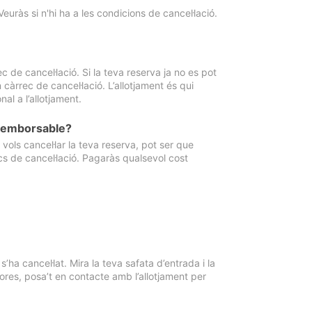
Veuràs si n'hi ha a les condicions de cancel·lació.
 de cancel·lació. Si la teva reserva ja no es pot
càrrec de cancel·lació. L’allotjament és qui
al a l’allotjament.
 reemborsable?
vols cancel·lar la teva reserva, pot ser que
cs de cancel·lació. Pagaràs qualsevol cost
ha cancel·lat. Mira la teva safata d’entrada i la
ores, posa’t en contacte amb l’allotjament per