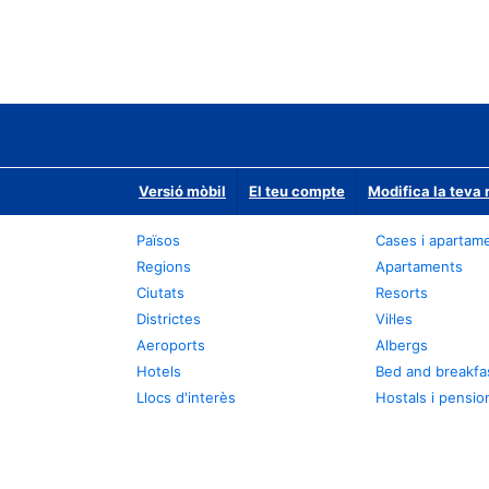
Versió mòbil
El teu compte
Modifica la teva 
Països
Cases i apartam
Regions
Apartaments
Ciutats
Resorts
Districtes
Vil·les
Aeroports
Albergs
Hotels
Bed and breakfa
Llocs d'interès
Hostals i pensio