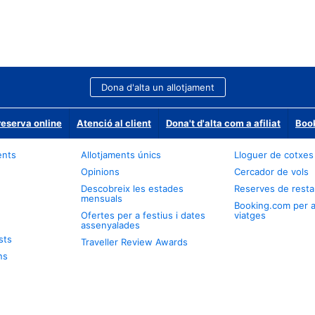
Dona d'alta un allotjament
reserva online
Atenció al client
Dona't d'alta com a afiliat
Book
ents
Allotjaments únics
Lloguer de cotxes
Opinions
Cercador de vols
Descobreix les estades
Reserves de resta
mensuals
Booking.com per 
Ofertes per a festius i dates
viatges
assenyalades
sts
Traveller Review Awards
ns