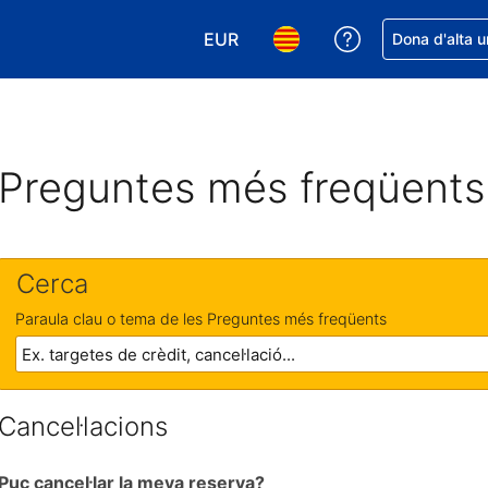
EUR
Rep ajuda amb 
Dona d'alta u
Tria la moneda. La moneda actual
Tria l'idioma. L'idioma act
Preguntes més freqüents
Cerca
Paraula clau o tema de les Preguntes més freqüents
Cancel·lacions
Puc cancel·lar la meva reserva?