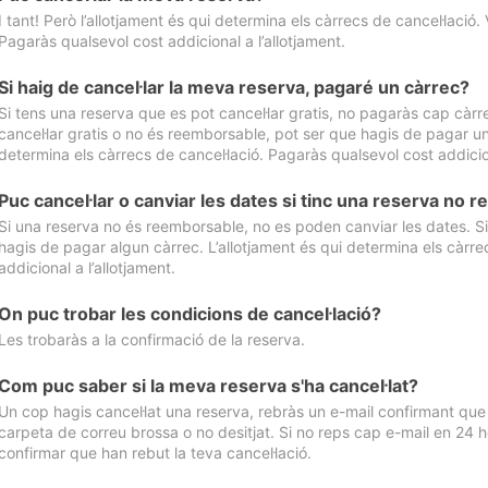
I tant! Però l’allotjament és qui determina els càrrecs de cancel·lació. 
Pagaràs qualsevol cost addicional a l’allotjament.
Si haig de cancel·lar la meva reserva, pagaré un càrrec?
Si tens una reserva que es pot cancel·lar gratis, no pagaràs cap càrrec
cancel·lar gratis o no és reemborsable, pot ser que hagis de pagar un 
determina els càrrecs de cancel·lació. Pagaràs qualsevol cost addicion
Puc cancel·lar o canviar les dates si tinc una reserva no
Si una reserva no és reemborsable, no es poden canviar les dates. Si 
hagis de pagar algun càrrec. L’allotjament és qui determina els càrre
addicional a l’allotjament.
On puc trobar les condicions de cancel·lació?
Les trobaràs a la confirmació de la reserva.
Com puc saber si la meva reserva s'ha cancel·lat?
Un cop hagis cancel·lat una reserva, rebràs un e-mail confirmant que s’
carpeta de correu brossa o no desitjat. Si no reps cap e-mail en 24 h
confirmar que han rebut la teva cancel·lació.