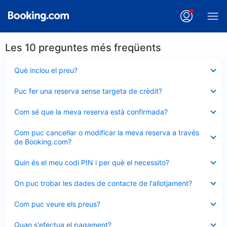
Les 10 preguntes més freqüents
Element
Què inclou el preu?
tancat
Element
Puc fer una reserva sense targeta de crèdit?
tancat
Element
Com sé que la meva reserva està confirmada?
tancat
Element
Com puc cancel·lar o modificar la meva reserva a través
tancat
de Booking.com?
Element
Quin és el meu codi PIN i per què el necessito?
tancat
Element
On puc trobar les dades de contacte de l'allotjament?
tancat
Element
Com puc veure els preus?
tancat
Element
Quan s'efectua el pagament?