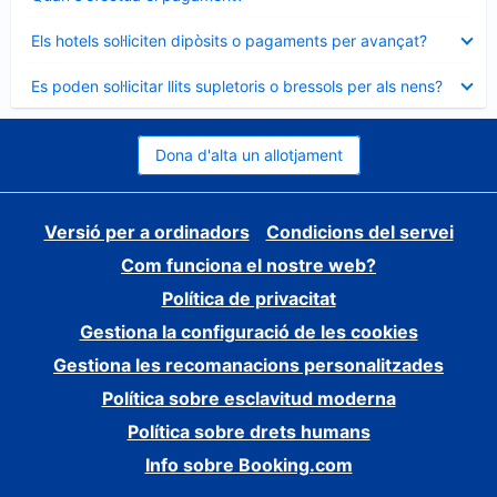
tancat
Element
Els hotels sol·liciten dipòsits o pagaments per avançat?
tancat
Element
Es poden sol·licitar llits supletoris o bressols per als nens?
tancat
Dona d'alta un allotjament
Versió per a ordinadors
Condicions del servei
Com funciona el nostre web?
Política de privacitat
Gestiona la configuració de les cookies
Gestiona les recomanacions personalitzades
Política sobre esclavitud moderna
Política sobre drets humans
Info sobre Booking.com