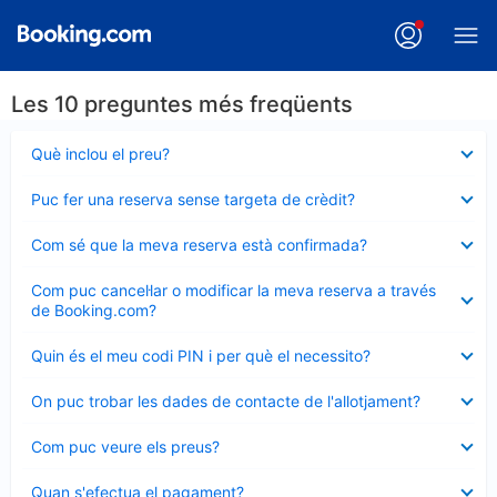
Les 10 preguntes més freqüents
Element
Què inclou el preu?
tancat
Element
Puc fer una reserva sense targeta de crèdit?
tancat
Element
Com sé que la meva reserva està confirmada?
tancat
Element
Com puc cancel·lar o modificar la meva reserva a través
tancat
de Booking.com?
Element
Quin és el meu codi PIN i per què el necessito?
tancat
Element
On puc trobar les dades de contacte de l'allotjament?
tancat
Element
Com puc veure els preus?
tancat
Element
Quan s'efectua el pagament?