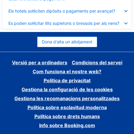
tancat
Element
Els hotels sol·liciten dipòsits o pagaments per avançat?
tancat
Element
Es poden sol·licitar llits supletoris o bressols per als nens?
tancat
Dona d'alta un allotjament
Versió per a ordinadors
Condicions del servei
Com funciona el nostre web?
Política de privacitat
Gestiona la configuració de les cookies
Gestiona les recomanacions personalitzades
Política sobre esclavitud moderna
Política sobre drets humans
Info sobre Booking.com