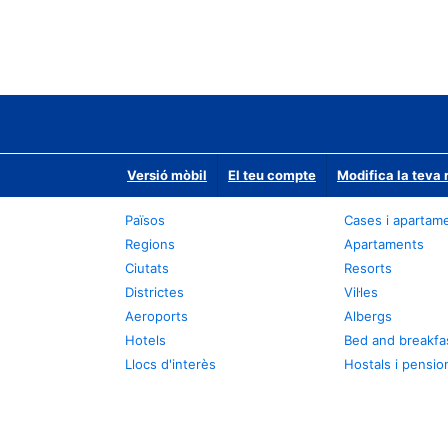
Versió mòbil
El teu compte
Modifica la teva 
Països
Cases i apartam
Regions
Apartaments
Ciutats
Resorts
Districtes
Vil·les
Aeroports
Albergs
Hotels
Bed and breakfa
Llocs d'interès
Hostals i pensio