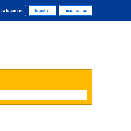
la reserva
n allotjament
Registra't
Inicia sessió
s Dòlar dels Estats Units
ual és Català