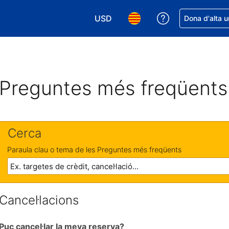
USD
Rep ajuda amb 
Dona d'alta u
Tria la moneda. La moneda actual é
Tria l'idioma. L'idioma act
Preguntes més freqüents
Cerca
Paraula clau o tema de les Preguntes més freqüents
Cancel·lacions
Puc cancel·lar la meva reserva?