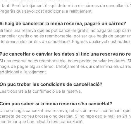
I tant! Però l’allotjament és qui determina els càrrecs de cancel·lació. 
Pagaràs qualsevol cost addicional a l’allotjament.
Si haig de cancel·lar la meva reserva, pagaré un càrrec?
Si tens una reserva que es pot cancel·lar gratis, no pagaràs cap càrrec
cancel·lar gratis o no és reemborsable, pot ser que hagis de pagar un 
determina els càrrecs de cancel·lació. Pagaràs qualsevol cost addicion
Puc cancel·lar o canviar les dates si tinc una reserva no
Si una reserva no és reemborsable, no es poden canviar les dates. Si 
hagis de pagar algun càrrec. L’allotjament és qui determina els càrre
addicional a l’allotjament.
On puc trobar les condicions de cancel·lació?
Les trobaràs a la confirmació de la reserva.
Com puc saber si la meva reserva s'ha cancel·lat?
Un cop hagis cancel·lat una reserva, rebràs un e-mail confirmant que s’
carpeta de correu brossa o no desitjat. Si no reps cap e-mail en 24 h
confirmar que han rebut la teva cancel·lació.