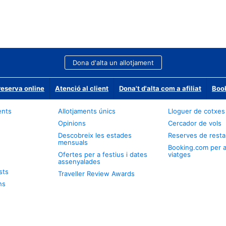
Dona d'alta un allotjament
reserva online
Atenció al client
Dona't d'alta com a afiliat
Book
ents
Allotjaments únics
Lloguer de cotxes
Opinions
Cercador de vols
Descobreix les estades
Reserves de resta
mensuals
Booking.com per 
Ofertes per a festius i dates
viatges
assenyalades
sts
Traveller Review Awards
ns