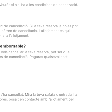
Veuràs si n'hi ha a les condicions de cancel·lació.
 de cancel·lació. Si la teva reserva ja no es pot
càrrec de cancel·lació. L’allotjament és qui
al a l’allotjament.
 reemborsable?
vols cancel·lar la teva reserva, pot ser que
cs de cancel·lació. Pagaràs qualsevol cost
ha cancel·lat. Mira la teva safata d’entrada i la
ores, posa’t en contacte amb l’allotjament per