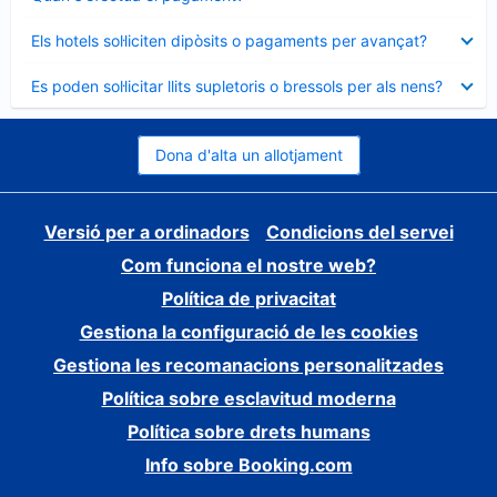
tancat
Element
Els hotels sol·liciten dipòsits o pagaments per avançat?
tancat
Element
Es poden sol·licitar llits supletoris o bressols per als nens?
tancat
Dona d'alta un allotjament
Versió per a ordinadors
Condicions del servei
Com funciona el nostre web?
Política de privacitat
Gestiona la configuració de les cookies
Gestiona les recomanacions personalitzades
Política sobre esclavitud moderna
Política sobre drets humans
Info sobre Booking.com