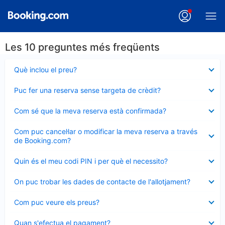
Les 10 preguntes més freqüents
Element
Què inclou el preu?
tancat
Element
Puc fer una reserva sense targeta de crèdit?
tancat
Element
Com sé que la meva reserva està confirmada?
tancat
Element
Com puc cancel·lar o modificar la meva reserva a través
tancat
de Booking.com?
Element
Quin és el meu codi PIN i per què el necessito?
tancat
Element
On puc trobar les dades de contacte de l'allotjament?
tancat
Element
Com puc veure els preus?
tancat
Element
Quan s'efectua el pagament?