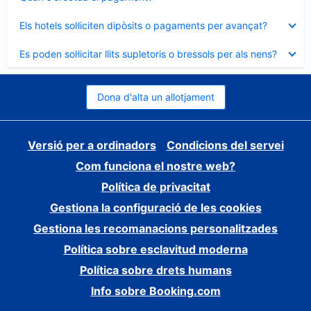
tancat
Element
Els hotels sol·liciten dipòsits o pagaments per avançat?
tancat
Element
Es poden sol·licitar llits supletoris o bressols per als nens?
tancat
Dona d'alta un allotjament
Versió per a ordinadors
Condicions del servei
Com funciona el nostre web?
Política de privacitat
Gestiona la configuració de les cookies
Gestiona les recomanacions personalitzades
Política sobre esclavitud moderna
Política sobre drets humans
Info sobre Booking.com