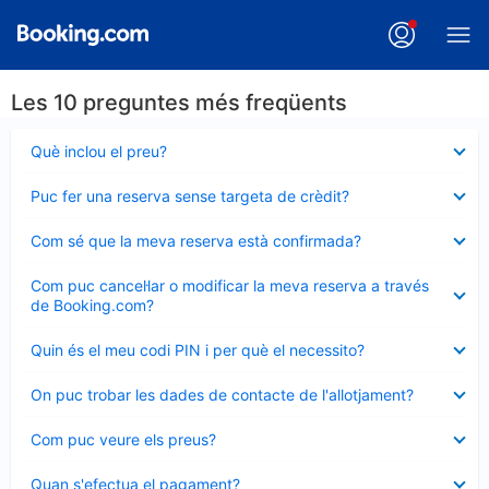
Les 10 preguntes més freqüents
Element
Què inclou el preu?
tancat
Element
Puc fer una reserva sense targeta de crèdit?
tancat
Element
Com sé que la meva reserva està confirmada?
tancat
Element
Com puc cancel·lar o modificar la meva reserva a través
tancat
de Booking.com?
Element
Quin és el meu codi PIN i per què el necessito?
tancat
Element
On puc trobar les dades de contacte de l'allotjament?
tancat
Element
Com puc veure els preus?
tancat
Element
Quan s'efectua el pagament?