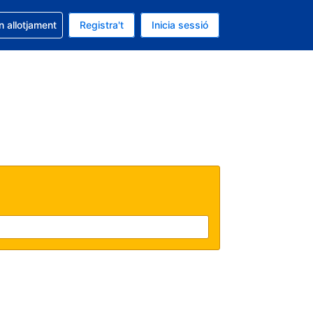
la reserva
n allotjament
Registra't
Inicia sessió
s Dòlar dels Estats Units
ual és Català