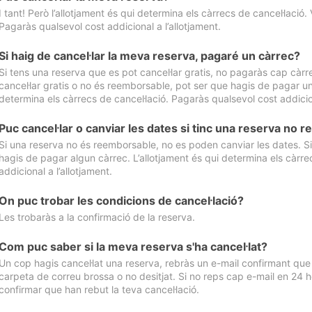
I tant! Però l’allotjament és qui determina els càrrecs de cancel·lació. 
Pagaràs qualsevol cost addicional a l’allotjament.
Si haig de cancel·lar la meva reserva, pagaré un càrrec?
Si tens una reserva que es pot cancel·lar gratis, no pagaràs cap càrrec
cancel·lar gratis o no és reemborsable, pot ser que hagis de pagar un 
determina els càrrecs de cancel·lació. Pagaràs qualsevol cost addicion
Puc cancel·lar o canviar les dates si tinc una reserva no
Si una reserva no és reemborsable, no es poden canviar les dates. Si 
hagis de pagar algun càrrec. L’allotjament és qui determina els càrre
addicional a l’allotjament.
On puc trobar les condicions de cancel·lació?
Les trobaràs a la confirmació de la reserva.
Com puc saber si la meva reserva s'ha cancel·lat?
Un cop hagis cancel·lat una reserva, rebràs un e-mail confirmant que s’
carpeta de correu brossa o no desitjat. Si no reps cap e-mail en 24 h
confirmar que han rebut la teva cancel·lació.