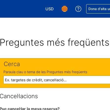
USD
Rep ajuda amb 
Dona d'alta u
Tria la moneda. La moneda actual é
Tria l'idioma. L'idioma act
Preguntes més freqüents
Cerca
Paraula clau o tema de les Preguntes més freqüents
Cancel·lacions
Puc cancel·lar la meva reserva?