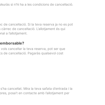
Veuràs si n'hi ha a les condicions de cancel·lació.
 de cancel·lació. Si la teva reserva ja no es pot
càrrec de cancel·lació. L’allotjament és qui
al a l’allotjament.
 reemborsable?
vols cancel·lar la teva reserva, pot ser que
cs de cancel·lació. Pagaràs qualsevol cost
ha cancel·lat. Mira la teva safata d’entrada i la
ores, posa’t en contacte amb l’allotjament per