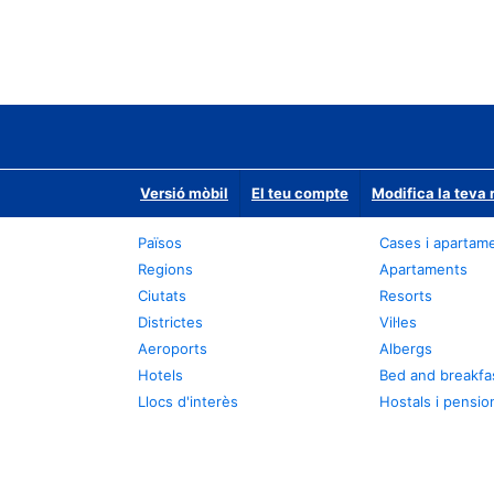
Versió mòbil
El teu compte
Modifica la teva 
Països
Cases i apartam
Regions
Apartaments
Ciutats
Resorts
Districtes
Vil·les
Aeroports
Albergs
Hotels
Bed and breakfa
Llocs d'interès
Hostals i pensio