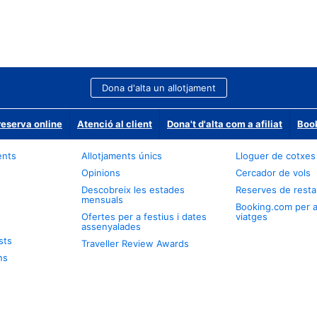
Dona d'alta un allotjament
reserva online
Atenció al client
Dona't d'alta com a afiliat
Book
ents
Allotjaments únics
Lloguer de cotxes
Opinions
Cercador de vols
Descobreix les estades
Reserves de resta
mensuals
Booking.com per 
Ofertes per a festius i dates
viatges
assenyalades
sts
Traveller Review Awards
ns