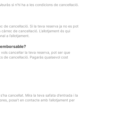
Veuràs si n'hi ha a les condicions de cancel·lació.
 de cancel·lació. Si la teva reserva ja no es pot
càrrec de cancel·lació. L’allotjament és qui
al a l’allotjament.
 reemborsable?
vols cancel·lar la teva reserva, pot ser que
cs de cancel·lació. Pagaràs qualsevol cost
ha cancel·lat. Mira la teva safata d’entrada i la
ores, posa’t en contacte amb l’allotjament per