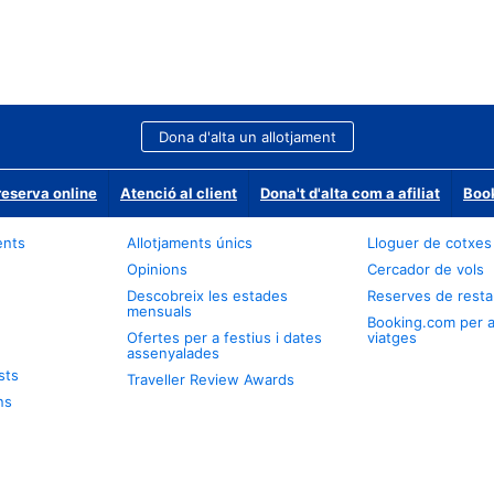
Dona d'alta un allotjament
reserva online
Atenció al client
Dona't d'alta com a afiliat
Book
ents
Allotjaments únics
Lloguer de cotxes
Opinions
Cercador de vols
Descobreix les estades
Reserves de resta
mensuals
Booking.com per 
Ofertes per a festius i dates
viatges
assenyalades
sts
Traveller Review Awards
ns