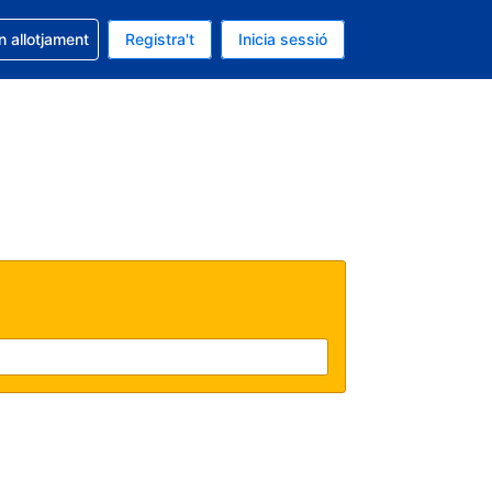
la reserva
n allotjament
Registra't
Inicia sessió
s Dòlar dels Estats Units
ual és Català