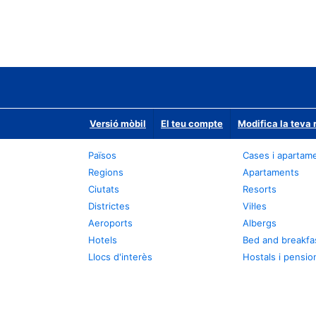
Versió mòbil
El teu compte
Modifica la teva 
Països
Cases i apartam
Regions
Apartaments
Ciutats
Resorts
Districtes
Vil·les
Aeroports
Albergs
Hotels
Bed and breakfa
Llocs d'interès
Hostals i pensio