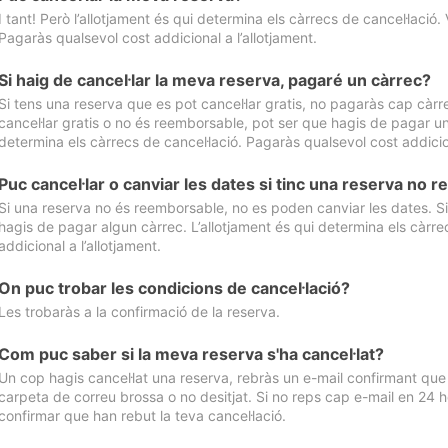
I tant! Però l’allotjament és qui determina els càrrecs de cancel·lació. 
Pagaràs qualsevol cost addicional a l’allotjament.
Si haig de cancel·lar la meva reserva, pagaré un càrrec?
Si tens una reserva que es pot cancel·lar gratis, no pagaràs cap càrrec
cancel·lar gratis o no és reemborsable, pot ser que hagis de pagar un 
determina els càrrecs de cancel·lació. Pagaràs qualsevol cost addicion
Puc cancel·lar o canviar les dates si tinc una reserva no
Si una reserva no és reemborsable, no es poden canviar les dates. Si 
hagis de pagar algun càrrec. L’allotjament és qui determina els càrre
addicional a l’allotjament.
On puc trobar les condicions de cancel·lació?
Les trobaràs a la confirmació de la reserva.
Com puc saber si la meva reserva s'ha cancel·lat?
Un cop hagis cancel·lat una reserva, rebràs un e-mail confirmant que s’
carpeta de correu brossa o no desitjat. Si no reps cap e-mail en 24 h
confirmar que han rebut la teva cancel·lació.