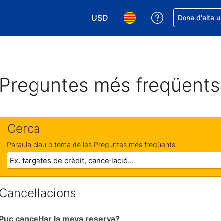
USD
Rep ajuda amb 
Dona d'alta u
Tria la moneda. La moneda actual é
Tria l'idioma. L'idioma act
Preguntes més freqüents
Cerca
Paraula clau o tema de les Preguntes més freqüents
Cancel·lacions
Puc cancel·lar la meva reserva?