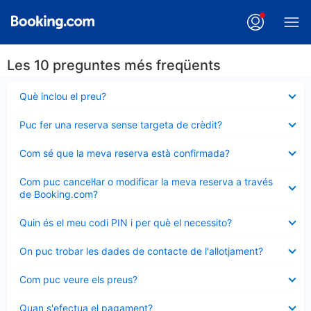
Les 10 preguntes més freqüents
Element
Què inclou el preu?
tancat
Element
Puc fer una reserva sense targeta de crèdit?
tancat
Element
Com sé que la meva reserva està confirmada?
tancat
Element
Com puc cancel·lar o modificar la meva reserva a través
tancat
de Booking.com?
Element
Quin és el meu codi PIN i per què el necessito?
tancat
Element
On puc trobar les dades de contacte de l'allotjament?
tancat
Element
Com puc veure els preus?
tancat
Element
Quan s'efectua el pagament?