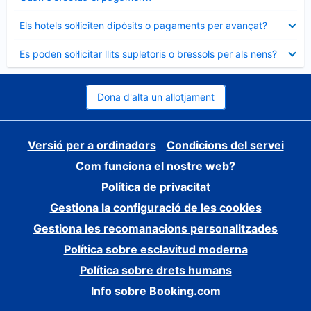
tancat
Element
Els hotels sol·liciten dipòsits o pagaments per avançat?
tancat
Element
Es poden sol·licitar llits supletoris o bressols per als nens?
tancat
Dona d'alta un allotjament
Versió per a ordinadors
Condicions del servei
Com funciona el nostre web?
Política de privacitat
Gestiona la configuració de les cookies
Gestiona les recomanacions personalitzades
Política sobre esclavitud moderna
Política sobre drets humans
Info sobre Booking.com