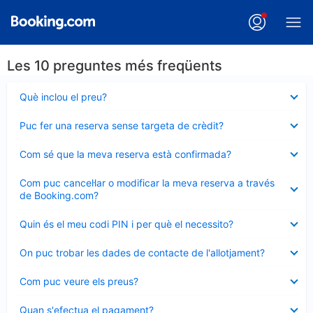
Les 10 preguntes més freqüents
Element
Què inclou el preu?
tancat
Element
Puc fer una reserva sense targeta de crèdit?
tancat
Element
Com sé que la meva reserva està confirmada?
tancat
Element
Com puc cancel·lar o modificar la meva reserva a través
tancat
de Booking.com?
Element
Quin és el meu codi PIN i per què el necessito?
tancat
Element
On puc trobar les dades de contacte de l'allotjament?
tancat
Element
Com puc veure els preus?
tancat
Element
Quan s'efectua el pagament?