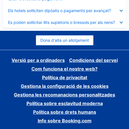
tancat
Element
Els hotels sol·liciten dipòsits o pagaments per avançat?
tancat
Element
Es poden sol·licitar llits supletoris o bressols per als nens?
tancat
Dona d'alta un allotjament
Versió per a ordinadors
Condicions del servei
Com funciona el nostre web?
Política de privacitat
Gestiona la configuració de les cookies
Gestiona les recomanacions personalitzades
Política sobre esclavitud moderna
Política sobre drets humans
Info sobre Booking.com