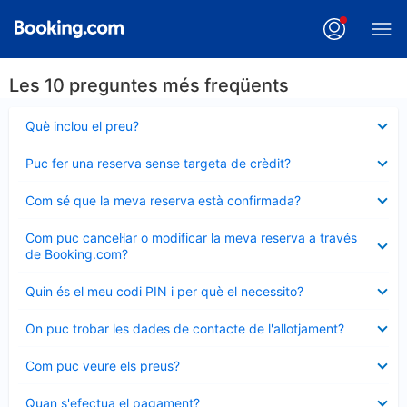
Les 10 preguntes més freqüents
Element
Què inclou el preu?
tancat
Element
Puc fer una reserva sense targeta de crèdit?
tancat
Element
Com sé que la meva reserva està confirmada?
tancat
Element
Com puc cancel·lar o modificar la meva reserva a través
tancat
de Booking.com?
Element
Quin és el meu codi PIN i per què el necessito?
tancat
Element
On puc trobar les dades de contacte de l'allotjament?
tancat
Element
Com puc veure els preus?
tancat
Element
Quan s'efectua el pagament?