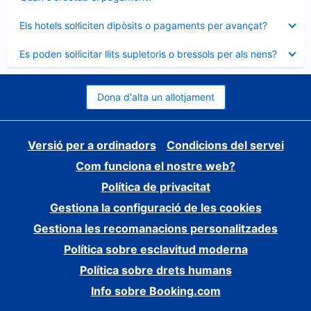
tancat
Element
Els hotels sol·liciten dipòsits o pagaments per avançat?
tancat
Element
Es poden sol·licitar llits supletoris o bressols per als nens?
tancat
Dona d'alta un allotjament
Versió per a ordinadors
Condicions del servei
Com funciona el nostre web?
Política de privacitat
Gestiona la configuració de les cookies
Gestiona les recomanacions personalitzades
Política sobre esclavitud moderna
Política sobre drets humans
Info sobre Booking.com