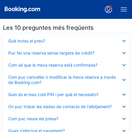
Les 10 preguntes més freqüents
Element
Què inclou el preu?
tancat
Element
Puc fer una reserva sense targeta de crèdit?
tancat
Element
Com sé que la meva reserva està confirmada?
tancat
Element
Com puc cancel·lar o modificar la meva reserva a través
tancat
de Booking.com?
Element
Quin és el meu codi PIN i per què el necessito?
tancat
Element
On puc trobar les dades de contacte de l'allotjament?
tancat
Element
Com puc veure els preus?
tancat
Element
Quan s'efectua el pagament?