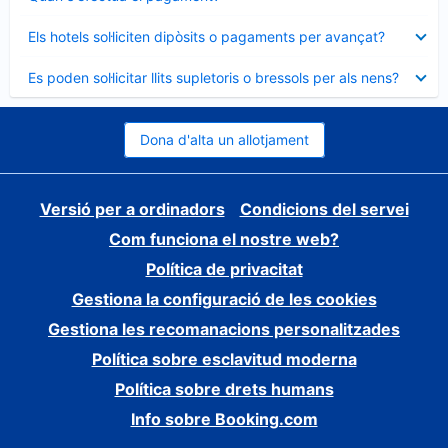
tancat
Element
Els hotels sol·liciten dipòsits o pagaments per avançat?
tancat
Element
Es poden sol·licitar llits supletoris o bressols per als nens?
tancat
Dona d'alta un allotjament
Versió per a ordinadors
Condicions del servei
Com funciona el nostre web?
Política de privacitat
Gestiona la configuració de les cookies
Gestiona les recomanacions personalitzades
Política sobre esclavitud moderna
Política sobre drets humans
Info sobre Booking.com