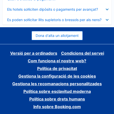
tancat
Element
Els hotels sol·liciten dipòsits o pagaments per avançat?
tancat
Element
Es poden sol·licitar llits supletoris o bressols per als nens?
tancat
Dona d'alta un allotjament
Versió per a ordinadors
Condicions del servei
Com funciona el nostre web?
Política de privacitat
Gestiona la configuració de les cookies
Gestiona les recomanacions personalitzades
Política sobre esclavitud moderna
Política sobre drets humans
Info sobre Booking.com