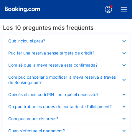
Les 10 preguntes més freqüents
Element
Què inclou el preu?
tancat
Element
Puc fer una reserva sense targeta de crèdit?
tancat
Element
Com sé que la meva reserva està confirmada?
tancat
Element
Com puc cancel·lar o modificar la meva reserva a través
tancat
de Booking.com?
Element
Quin és el meu codi PIN i per què el necessito?
tancat
Element
On puc trobar les dades de contacte de l'allotjament?
tancat
Element
Com puc veure els preus?
tancat
Element
Quan s'efectua el pagament?