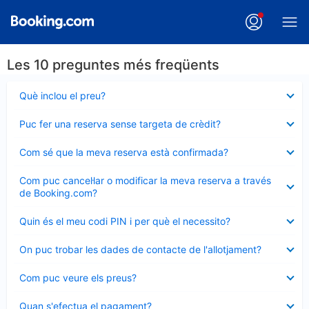
Les 10 preguntes més freqüents
Element
Què inclou el preu?
tancat
Element
Puc fer una reserva sense targeta de crèdit?
tancat
Element
Com sé que la meva reserva està confirmada?
tancat
Element
Com puc cancel·lar o modificar la meva reserva a través
tancat
de Booking.com?
Element
Quin és el meu codi PIN i per què el necessito?
tancat
Element
On puc trobar les dades de contacte de l'allotjament?
tancat
Element
Com puc veure els preus?
tancat
Element
Quan s'efectua el pagament?