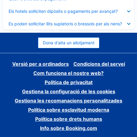
tancat
Element
Els hotels sol·liciten dipòsits o pagaments per avançat?
tancat
Element
Es poden sol·licitar llits supletoris o bressols per als nens?
tancat
Dona d'alta un allotjament
Versió per a ordinadors
Condicions del servei
Com funciona el nostre web?
Política de privacitat
Gestiona la configuració de les cookies
Gestiona les recomanacions personalitzades
Política sobre esclavitud moderna
Política sobre drets humans
Info sobre Booking.com