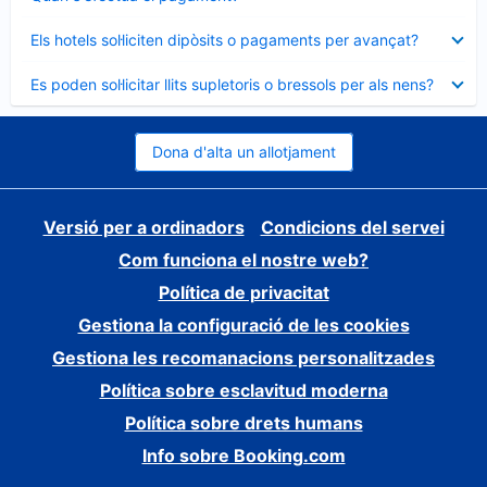
tancat
Element
Els hotels sol·liciten dipòsits o pagaments per avançat?
tancat
Element
Es poden sol·licitar llits supletoris o bressols per als nens?
tancat
Dona d'alta un allotjament
Versió per a ordinadors
Condicions del servei
Com funciona el nostre web?
Política de privacitat
Gestiona la configuració de les cookies
Gestiona les recomanacions personalitzades
Política sobre esclavitud moderna
Política sobre drets humans
Info sobre Booking.com