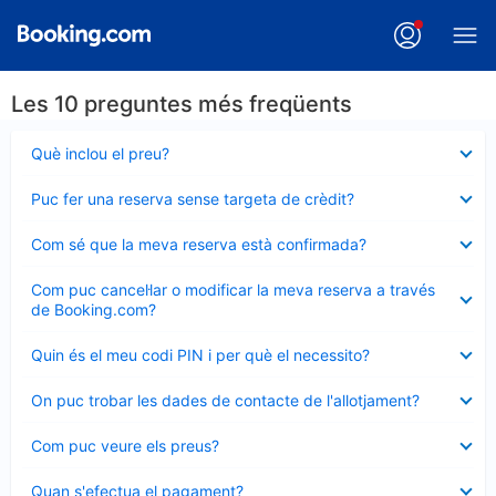
Les 10 preguntes més freqüents
Element
Què inclou el preu?
tancat
Element
Puc fer una reserva sense targeta de crèdit?
tancat
Element
Com sé que la meva reserva està confirmada?
tancat
Element
Com puc cancel·lar o modificar la meva reserva a través
tancat
de Booking.com?
Element
Quin és el meu codi PIN i per què el necessito?
tancat
Element
On puc trobar les dades de contacte de l'allotjament?
tancat
Element
Com puc veure els preus?
tancat
Element
Quan s'efectua el pagament?