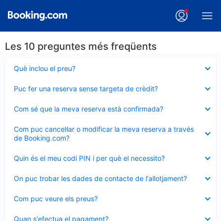
Les 10 preguntes més freqüents
Element
Què inclou el preu?
tancat
Element
Puc fer una reserva sense targeta de crèdit?
tancat
Element
Com sé que la meva reserva està confirmada?
tancat
Element
Com puc cancel·lar o modificar la meva reserva a través
tancat
de Booking.com?
Element
Quin és el meu codi PIN i per què el necessito?
tancat
Element
On puc trobar les dades de contacte de l'allotjament?
tancat
Element
Com puc veure els preus?
tancat
Element
Quan s'efectua el pagament?