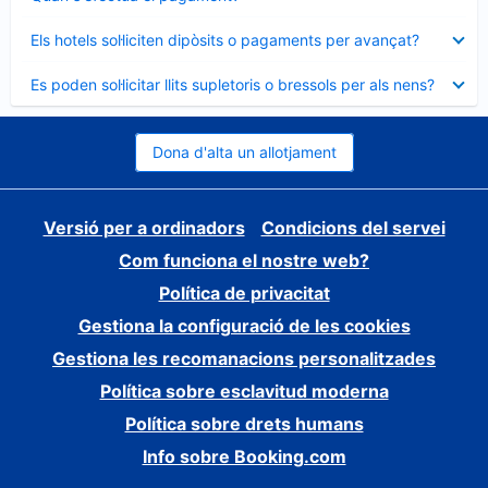
tancat
Element
Els hotels sol·liciten dipòsits o pagaments per avançat?
tancat
Element
Es poden sol·licitar llits supletoris o bressols per als nens?
tancat
Dona d'alta un allotjament
Versió per a ordinadors
Condicions del servei
Com funciona el nostre web?
Política de privacitat
Gestiona la configuració de les cookies
Gestiona les recomanacions personalitzades
Política sobre esclavitud moderna
Política sobre drets humans
Info sobre Booking.com