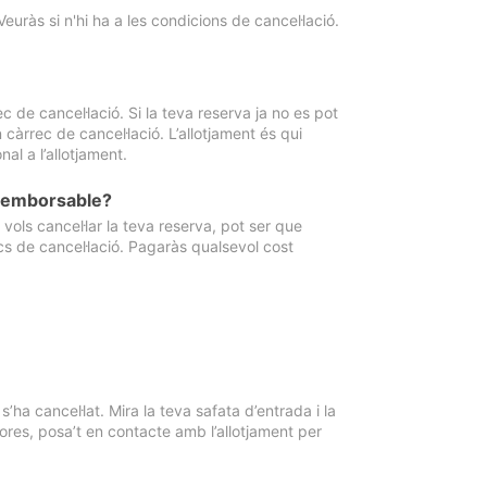
Veuràs si n'hi ha a les condicions de cancel·lació.
 de cancel·lació. Si la teva reserva ja no es pot
càrrec de cancel·lació. L’allotjament és qui
al a l’allotjament.
 reemborsable?
vols cancel·lar la teva reserva, pot ser que
cs de cancel·lació. Pagaràs qualsevol cost
ha cancel·lat. Mira la teva safata d’entrada i la
ores, posa’t en contacte amb l’allotjament per