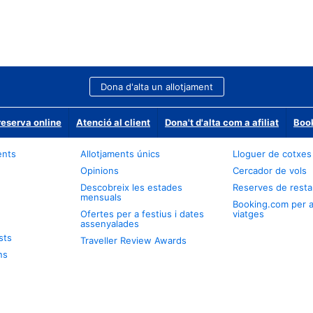
Dona d'alta un allotjament
reserva online
Atenció al client
Dona't d'alta com a afiliat
Book
ents
Allotjaments únics
Lloguer de cotxes
Opinions
Cercador de vols
Descobreix les estades
Reserves de resta
mensuals
Booking.com per 
Ofertes per a festius i dates
viatges
assenyalades
sts
Traveller Review Awards
ns