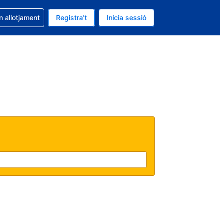
la reserva
n allotjament
Registra't
Inicia sessió
s Dòlar dels Estats Units
ual és Català