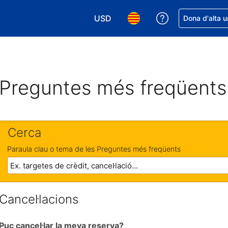
USD
Rep ajuda amb 
Dona d'alta u
Tria la moneda. La moneda actual é
Tria l'idioma. L'idioma act
Preguntes més freqüents
Cerca
Paraula clau o tema de les Preguntes més freqüents
Cancel·lacions
Puc cancel·lar la meva reserva?