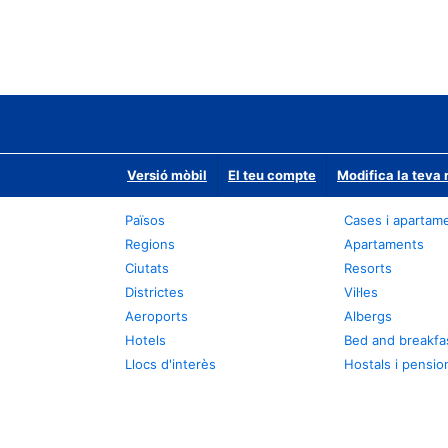
Versió mòbil
El teu compte
Modifica la teva 
Països
Cases i apartam
Regions
Apartaments
Ciutats
Resorts
Districtes
Vil·les
Aeroports
Albergs
Hotels
Bed and breakfa
Llocs d'interès
Hostals i pensio