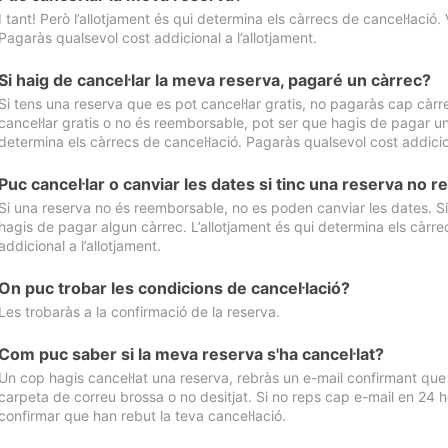
I tant! Però l’allotjament és qui determina els càrrecs de cancel·lació. 
Pagaràs qualsevol cost addicional a l’allotjament.
Si haig de cancel·lar la meva reserva, pagaré un càrrec?
Si tens una reserva que es pot cancel·lar gratis, no pagaràs cap càrrec
cancel·lar gratis o no és reemborsable, pot ser que hagis de pagar un 
determina els càrrecs de cancel·lació. Pagaràs qualsevol cost addicion
Puc cancel·lar o canviar les dates si tinc una reserva no
Si una reserva no és reemborsable, no es poden canviar les dates. Si 
hagis de pagar algun càrrec. L’allotjament és qui determina els càrre
addicional a l’allotjament.
On puc trobar les condicions de cancel·lació?
Les trobaràs a la confirmació de la reserva.
Com puc saber si la meva reserva s'ha cancel·lat?
Un cop hagis cancel·lat una reserva, rebràs un e-mail confirmant que s’
carpeta de correu brossa o no desitjat. Si no reps cap e-mail en 24 h
confirmar que han rebut la teva cancel·lació.