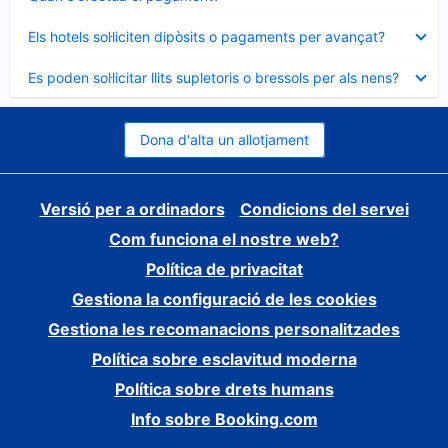
tancat
Element
Els hotels sol·liciten dipòsits o pagaments per avançat?
tancat
Element
Es poden sol·licitar llits supletoris o bressols per als nens?
tancat
Dona d'alta un allotjament
Versió per a ordinadors
Condicions del servei
Com funciona el nostre web?
Política de privacitat
Gestiona la configuració de les cookies
Gestiona les recomanacions personalitzades
Política sobre esclavitud moderna
Política sobre drets humans
Info sobre Booking.com