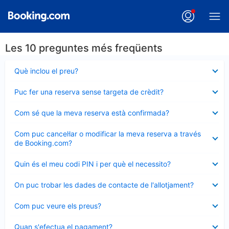
Les 10 preguntes més freqüents
Element
Què inclou el preu?
tancat
Element
Puc fer una reserva sense targeta de crèdit?
tancat
Element
Com sé que la meva reserva està confirmada?
tancat
Element
Com puc cancel·lar o modificar la meva reserva a través
tancat
de Booking.com?
Element
Quin és el meu codi PIN i per què el necessito?
tancat
Element
On puc trobar les dades de contacte de l'allotjament?
tancat
Element
Com puc veure els preus?
tancat
Element
Quan s'efectua el pagament?