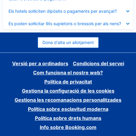
tancat
Element
Els hotels sol·liciten dipòsits o pagaments per avançat?
tancat
Element
Es poden sol·licitar llits supletoris o bressols per als nens?
tancat
Dona d'alta un allotjament
Versió per a ordinadors
Condicions del servei
Com funciona el nostre web?
Política de privacitat
Gestiona la configuració de les cookies
Gestiona les recomanacions personalitzades
Política sobre esclavitud moderna
Política sobre drets humans
Info sobre Booking.com