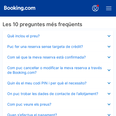
Les 10 preguntes més freqüents
Element
Què inclou el preu?
tancat
Element
Puc fer una reserva sense targeta de crèdit?
tancat
Element
Com sé que la meva reserva està confirmada?
tancat
Element
Com puc cancel·lar o modificar la meva reserva a través
tancat
de Booking.com?
Element
Quin és el meu codi PIN i per què el necessito?
tancat
Element
On puc trobar les dades de contacte de l'allotjament?
tancat
Element
Com puc veure els preus?
tancat
Element
Quan s'efectua el pagament?