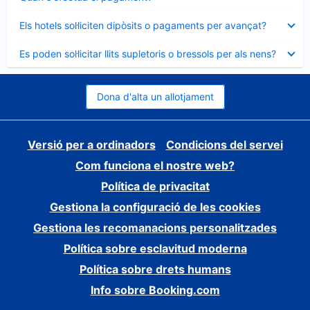
tancat
Element
Els hotels sol·liciten dipòsits o pagaments per avançat?
tancat
Element
Es poden sol·licitar llits supletoris o bressols per als nens?
tancat
Dona d'alta un allotjament
Versió per a ordinadors
Condicions del servei
Com funciona el nostre web?
Política de privacitat
Gestiona la configuració de les cookies
Gestiona les recomanacions personalitzades
Política sobre esclavitud moderna
Política sobre drets humans
Info sobre Booking.com