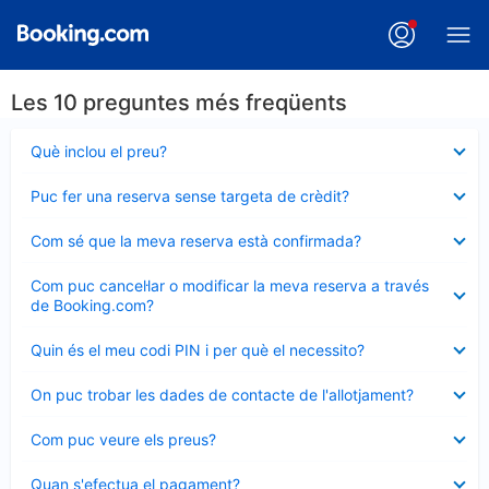
Les 10 preguntes més freqüents
Element
Què inclou el preu?
tancat
Element
Puc fer una reserva sense targeta de crèdit?
tancat
Element
Com sé que la meva reserva està confirmada?
tancat
Element
Com puc cancel·lar o modificar la meva reserva a través
tancat
de Booking.com?
Element
Quin és el meu codi PIN i per què el necessito?
tancat
Element
On puc trobar les dades de contacte de l'allotjament?
tancat
Element
Com puc veure els preus?
tancat
Element
Quan s'efectua el pagament?