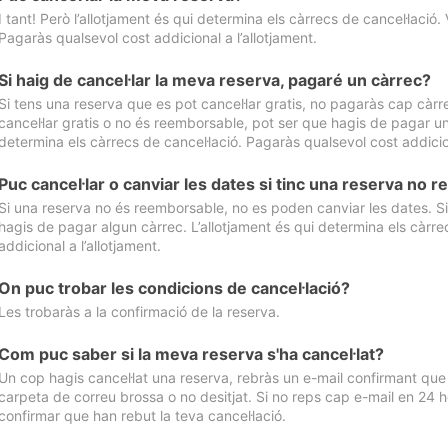
I tant! Però l’allotjament és qui determina els càrrecs de cancel·lació. 
Pagaràs qualsevol cost addicional a l’allotjament.
Si haig de cancel·lar la meva reserva, pagaré un càrrec?
Si tens una reserva que es pot cancel·lar gratis, no pagaràs cap càrrec
cancel·lar gratis o no és reemborsable, pot ser que hagis de pagar un 
determina els càrrecs de cancel·lació. Pagaràs qualsevol cost addicion
Puc cancel·lar o canviar les dates si tinc una reserva no
Si una reserva no és reemborsable, no es poden canviar les dates. Si 
hagis de pagar algun càrrec. L’allotjament és qui determina els càrre
addicional a l’allotjament.
On puc trobar les condicions de cancel·lació?
Les trobaràs a la confirmació de la reserva.
Com puc saber si la meva reserva s'ha cancel·lat?
Un cop hagis cancel·lat una reserva, rebràs un e-mail confirmant que s’
carpeta de correu brossa o no desitjat. Si no reps cap e-mail en 24 h
confirmar que han rebut la teva cancel·lació.