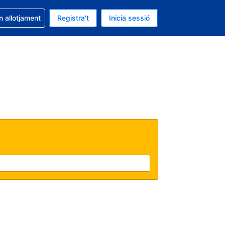
la reserva
n allotjament
Registra't
Inicia sessió
s Dòlar dels Estats Units
ual és Català