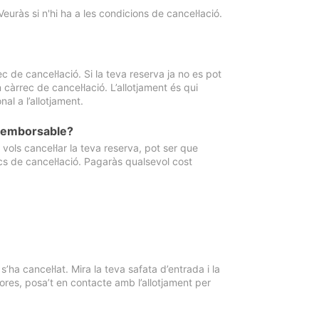
Veuràs si n'hi ha a les condicions de cancel·lació.
 de cancel·lació. Si la teva reserva ja no es pot
càrrec de cancel·lació. L’allotjament és qui
al a l’allotjament.
 reemborsable?
vols cancel·lar la teva reserva, pot ser que
cs de cancel·lació. Pagaràs qualsevol cost
ha cancel·lat. Mira la teva safata d’entrada i la
ores, posa’t en contacte amb l’allotjament per