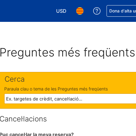
USD
Rep ajuda amb 
Dona d'alta u
Tria la moneda. La moneda actual é
Tria l'idioma. L'idioma act
Preguntes més freqüents
Cerca
Paraula clau o tema de les Preguntes més freqüents
Cancel·lacions
Puc cancel·lar la meva reserva?