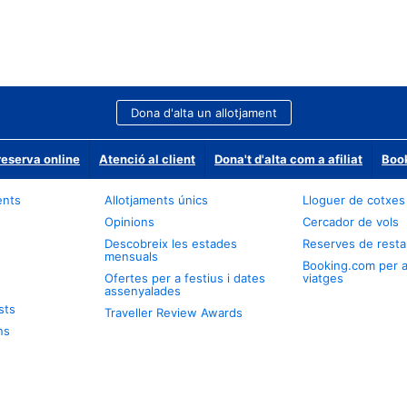
Dona d'alta un allotjament
reserva online
Atenció al client
Dona't d'alta com a afiliat
Book
ents
Allotjaments únics
Lloguer de cotxes
Opinions
Cercador de vols
Descobreix les estades
Reserves de resta
mensuals
Booking.com per 
Ofertes per a festius i dates
viatges
assenyalades
sts
Traveller Review Awards
ns