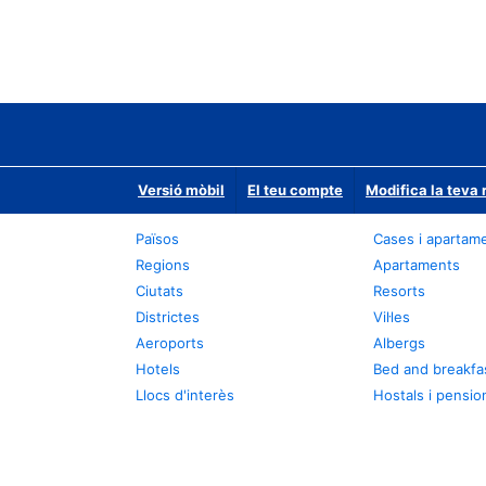
Versió mòbil
El teu compte
Modifica la teva 
Països
Cases i apartam
Regions
Apartaments
Ciutats
Resorts
Districtes
Vil·les
Aeroports
Albergs
Hotels
Bed and breakfa
Llocs d'interès
Hostals i pensio