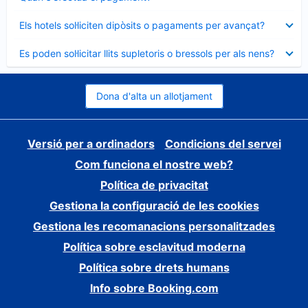
tancat
Element
Els hotels sol·liciten dipòsits o pagaments per avançat?
tancat
Element
Es poden sol·licitar llits supletoris o bressols per als nens?
tancat
Dona d'alta un allotjament
Versió per a ordinadors
Condicions del servei
Com funciona el nostre web?
Política de privacitat
Gestiona la configuració de les cookies
Gestiona les recomanacions personalitzades
Política sobre esclavitud moderna
Política sobre drets humans
Info sobre Booking.com