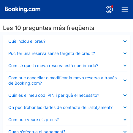
Les 10 preguntes més freqüents
Element
Què inclou el preu?
tancat
Element
Puc fer una reserva sense targeta de crèdit?
tancat
Element
Com sé que la meva reserva està confirmada?
tancat
Element
Com puc cancel·lar o modificar la meva reserva a través
tancat
de Booking.com?
Element
Quin és el meu codi PIN i per què el necessito?
tancat
Element
On puc trobar les dades de contacte de l'allotjament?
tancat
Element
Com puc veure els preus?
tancat
Element
Quan s'efectua el pagament?