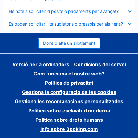
tancat
Element
Els hotels sol·liciten dipòsits o pagaments per avançat?
tancat
Element
Es poden sol·licitar llits supletoris o bressols per als nens?
tancat
Dona d'alta un allotjament
Versió per a ordinadors
Condicions del servei
Com funciona el nostre web?
Política de privacitat
Gestiona la configuració de les cookies
Gestiona les recomanacions personalitzades
Política sobre esclavitud moderna
Política sobre drets humans
Info sobre Booking.com