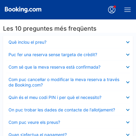
Les 10 preguntes més freqüents
Element
Què inclou el preu?
tancat
Element
Puc fer una reserva sense targeta de crèdit?
tancat
Element
Com sé que la meva reserva està confirmada?
tancat
Element
Com puc cancel·lar o modificar la meva reserva a través
tancat
de Booking.com?
Element
Quin és el meu codi PIN i per què el necessito?
tancat
Element
On puc trobar les dades de contacte de l'allotjament?
tancat
Element
Com puc veure els preus?
tancat
Element
Quan s'efectua el pagament?