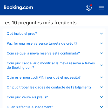
Les 10 preguntes més freqüents
Element
Què inclou el preu?
tancat
Element
Puc fer una reserva sense targeta de crèdit?
tancat
Element
Com sé que la meva reserva està confirmada?
tancat
Element
Com puc cancel·lar o modificar la meva reserva a través
tancat
de Booking.com?
Element
Quin és el meu codi PIN i per què el necessito?
tancat
Element
On puc trobar les dades de contacte de l'allotjament?
tancat
Element
Com puc veure els preus?
tancat
Element
Quan s'efectua el pagament?