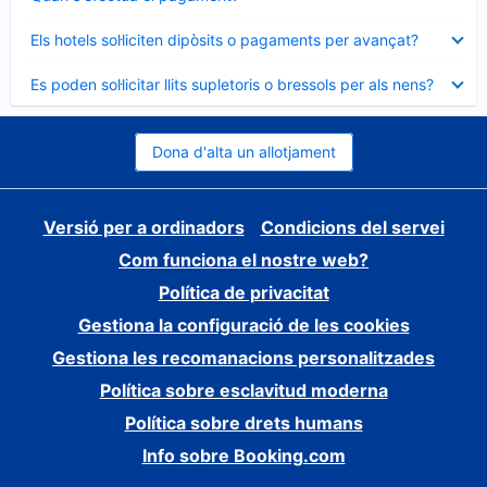
tancat
Element
Els hotels sol·liciten dipòsits o pagaments per avançat?
tancat
Element
Es poden sol·licitar llits supletoris o bressols per als nens?
tancat
Dona d'alta un allotjament
Versió per a ordinadors
Condicions del servei
Com funciona el nostre web?
Política de privacitat
Gestiona la configuració de les cookies
Gestiona les recomanacions personalitzades
Política sobre esclavitud moderna
Política sobre drets humans
Info sobre Booking.com