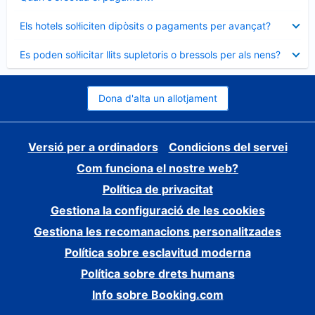
tancat
Element
Els hotels sol·liciten dipòsits o pagaments per avançat?
tancat
Element
Es poden sol·licitar llits supletoris o bressols per als nens?
tancat
Dona d'alta un allotjament
Versió per a ordinadors
Condicions del servei
Com funciona el nostre web?
Política de privacitat
Gestiona la configuració de les cookies
Gestiona les recomanacions personalitzades
Política sobre esclavitud moderna
Política sobre drets humans
Info sobre Booking.com