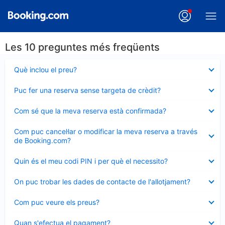
Les 10 preguntes més freqüents
Element
Què inclou el preu?
tancat
Element
Puc fer una reserva sense targeta de crèdit?
tancat
Element
Com sé que la meva reserva està confirmada?
tancat
Element
Com puc cancel·lar o modificar la meva reserva a través
tancat
de Booking.com?
Element
Quin és el meu codi PIN i per què el necessito?
tancat
Element
On puc trobar les dades de contacte de l'allotjament?
tancat
Element
Com puc veure els preus?
tancat
Element
Quan s'efectua el pagament?