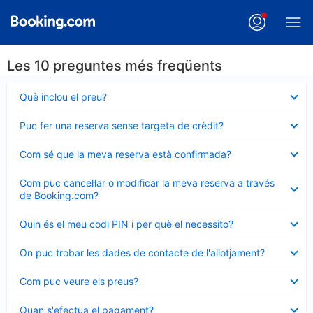
Les 10 preguntes més freqüents
Element
Què inclou el preu?
tancat
Element
Puc fer una reserva sense targeta de crèdit?
tancat
Element
Com sé que la meva reserva està confirmada?
tancat
Element
Com puc cancel·lar o modificar la meva reserva a través
tancat
de Booking.com?
Element
Quin és el meu codi PIN i per què el necessito?
tancat
Element
On puc trobar les dades de contacte de l'allotjament?
tancat
Element
Com puc veure els preus?
tancat
Element
Quan s'efectua el pagament?