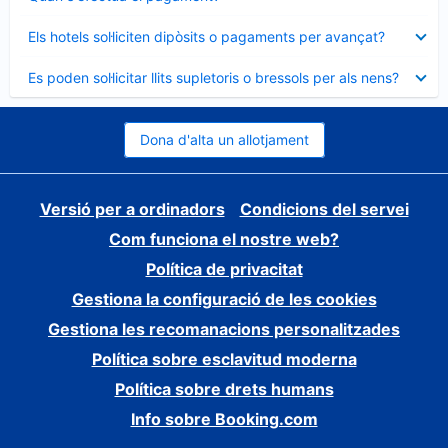
tancat
Element
Els hotels sol·liciten dipòsits o pagaments per avançat?
tancat
Element
Es poden sol·licitar llits supletoris o bressols per als nens?
tancat
Dona d'alta un allotjament
Versió per a ordinadors
Condicions del servei
Com funciona el nostre web?
Política de privacitat
Gestiona la configuració de les cookies
Gestiona les recomanacions personalitzades
Política sobre esclavitud moderna
Política sobre drets humans
Info sobre Booking.com