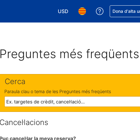
USD
Rep ajuda amb 
Dona d'alta u
Tria la moneda. La moneda actual é
Tria l'idioma. L'idioma act
Preguntes més freqüents
Cerca
Paraula clau o tema de les Preguntes més freqüents
Cancel·lacions
Puc cancel·lar la meva reserva?