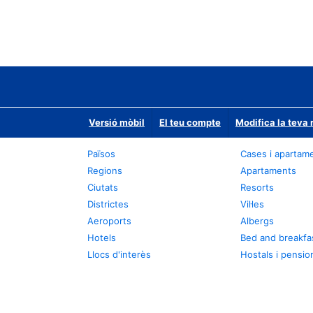
Versió mòbil
El teu compte
Modifica la teva 
Països
Cases i apartam
Regions
Apartaments
Ciutats
Resorts
Districtes
Vil·les
Aeroports
Albergs
Hotels
Bed and breakfa
Llocs d'interès
Hostals i pensio