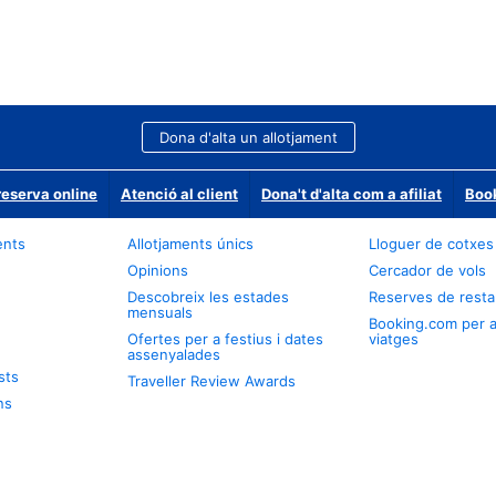
Dona d'alta un allotjament
reserva online
Atenció al client
Dona't d'alta com a afiliat
Book
ents
Allotjaments únics
Lloguer de cotxes
Opinions
Cercador de vols
Descobreix les estades
Reserves de resta
mensuals
Booking.com per 
Ofertes per a festius i dates
viatges
assenyalades
sts
Traveller Review Awards
ns