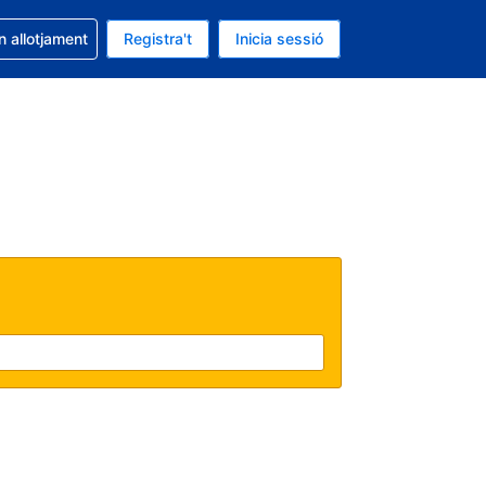
la reserva
n allotjament
Registra't
Inicia sessió
s Dòlar dels Estats Units
ual és Català