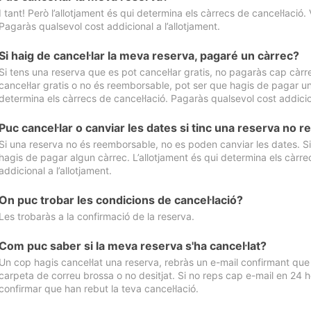
I tant! Però l’allotjament és qui determina els càrrecs de cancel·lació. 
Pagaràs qualsevol cost addicional a l’allotjament.
Si haig de cancel·lar la meva reserva, pagaré un càrrec?
Si tens una reserva que es pot cancel·lar gratis, no pagaràs cap càrrec
cancel·lar gratis o no és reemborsable, pot ser que hagis de pagar un 
determina els càrrecs de cancel·lació. Pagaràs qualsevol cost addicion
Puc cancel·lar o canviar les dates si tinc una reserva no
Si una reserva no és reemborsable, no es poden canviar les dates. Si 
hagis de pagar algun càrrec. L’allotjament és qui determina els càrre
addicional a l’allotjament.
On puc trobar les condicions de cancel·lació?
Les trobaràs a la confirmació de la reserva.
Com puc saber si la meva reserva s'ha cancel·lat?
Un cop hagis cancel·lat una reserva, rebràs un e-mail confirmant que s’
carpeta de correu brossa o no desitjat. Si no reps cap e-mail en 24 h
confirmar que han rebut la teva cancel·lació.