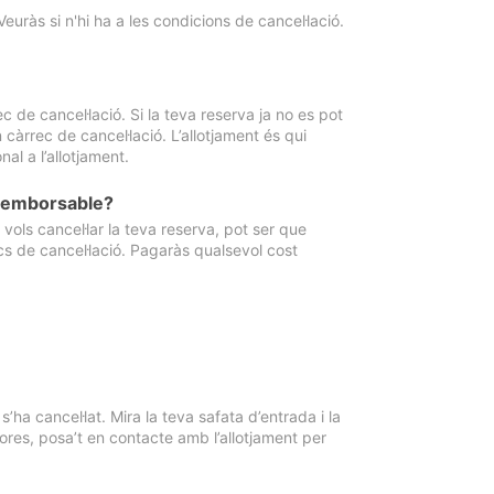
Veuràs si n'hi ha a les condicions de cancel·lació.
 de cancel·lació. Si la teva reserva ja no es pot
càrrec de cancel·lació. L’allotjament és qui
al a l’allotjament.
 reemborsable?
vols cancel·lar la teva reserva, pot ser que
cs de cancel·lació. Pagaràs qualsevol cost
ha cancel·lat. Mira la teva safata d’entrada i la
ores, posa’t en contacte amb l’allotjament per