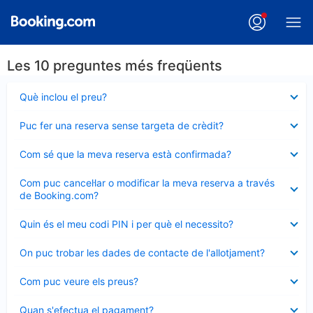
Les 10 preguntes més freqüents
Element
Què inclou el preu?
tancat
Element
Puc fer una reserva sense targeta de crèdit?
tancat
Element
Com sé que la meva reserva està confirmada?
tancat
Element
Com puc cancel·lar o modificar la meva reserva a través
tancat
de Booking.com?
Element
Quin és el meu codi PIN i per què el necessito?
tancat
Element
On puc trobar les dades de contacte de l'allotjament?
tancat
Element
Com puc veure els preus?
tancat
Element
Quan s'efectua el pagament?