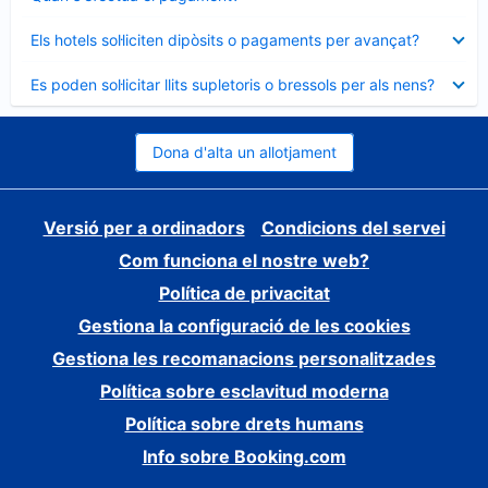
tancat
Element
Els hotels sol·liciten dipòsits o pagaments per avançat?
tancat
Element
Es poden sol·licitar llits supletoris o bressols per als nens?
tancat
Dona d'alta un allotjament
Versió per a ordinadors
Condicions del servei
Com funciona el nostre web?
Política de privacitat
Gestiona la configuració de les cookies
Gestiona les recomanacions personalitzades
Política sobre esclavitud moderna
Política sobre drets humans
Info sobre Booking.com