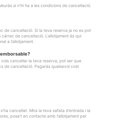
Veuràs si n'hi ha a les condicions de cancel·lació.
 de cancel·lació. Si la teva reserva ja no es pot
càrrec de cancel·lació. L’allotjament és qui
al a l’allotjament.
 reemborsable?
vols cancel·lar la teva reserva, pot ser que
cs de cancel·lació. Pagaràs qualsevol cost
ha cancel·lat. Mira la teva safata d’entrada i la
ores, posa’t en contacte amb l’allotjament per