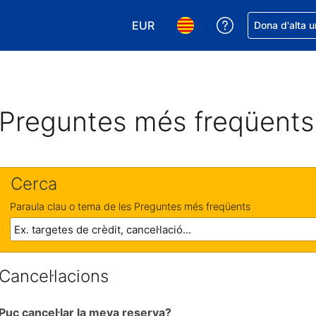
EUR
Rep ajuda amb 
Dona d'alta u
Tria la moneda. La moneda actual
Tria l'idioma. L'idioma act
Preguntes més freqüents
Cerca
Paraula clau o tema de les Preguntes més freqüents
Cancel·lacions
Puc cancel·lar la meva reserva?