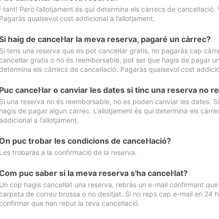
I tant! Però l’allotjament és qui determina els càrrecs de cancel·lació. 
Pagaràs qualsevol cost addicional a l’allotjament.
Si haig de cancel·lar la meva reserva, pagaré un càrrec?
Si tens una reserva que es pot cancel·lar gratis, no pagaràs cap càrrec
cancel·lar gratis o no és reemborsable, pot ser que hagis de pagar un 
determina els càrrecs de cancel·lació. Pagaràs qualsevol cost addicion
Puc cancel·lar o canviar les dates si tinc una reserva no
Si una reserva no és reemborsable, no es poden canviar les dates. Si 
hagis de pagar algun càrrec. L’allotjament és qui determina els càrre
addicional a l’allotjament.
On puc trobar les condicions de cancel·lació?
Les trobaràs a la confirmació de la reserva.
Com puc saber si la meva reserva s'ha cancel·lat?
Un cop hagis cancel·lat una reserva, rebràs un e-mail confirmant que s’
carpeta de correu brossa o no desitjat. Si no reps cap e-mail en 24 h
confirmar que han rebut la teva cancel·lació.