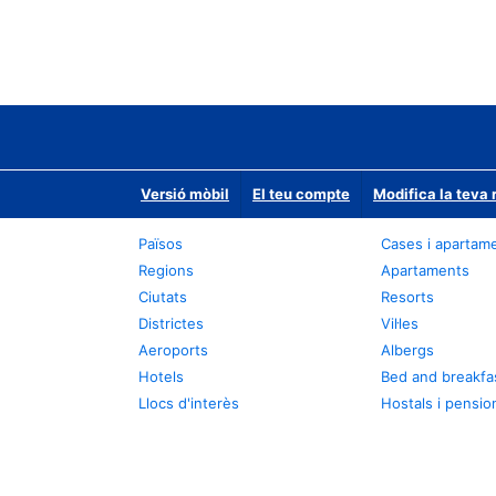
Versió mòbil
El teu compte
Modifica la teva 
Països
Cases i apartam
Regions
Apartaments
Ciutats
Resorts
Districtes
Vil·les
Aeroports
Albergs
Hotels
Bed and breakfa
Llocs d'interès
Hostals i pensio