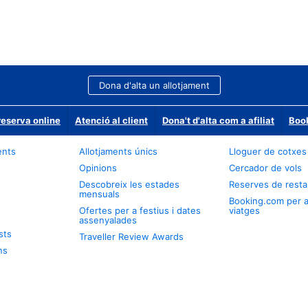
Dona d'alta un allotjament
reserva online
Atenció al client
Dona't d'alta com a afiliat
Book
ents
Allotjaments únics
Lloguer de cotxes
Opinions
Cercador de vols
Descobreix les estades
Reserves de resta
mensuals
Booking.com per 
Ofertes per a festius i dates
viatges
assenyalades
sts
Traveller Review Awards
ns