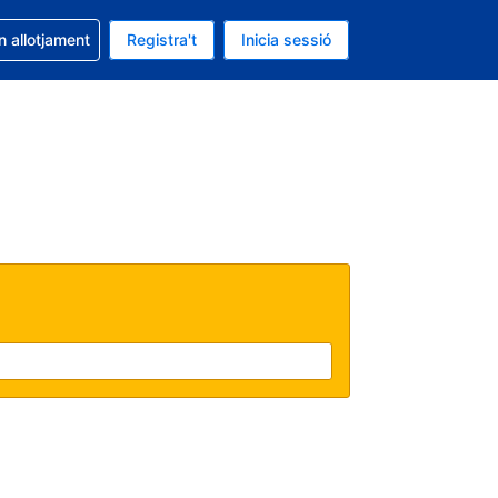
la reserva
n allotjament
Registra't
Inicia sessió
 és EUR
ual és Català